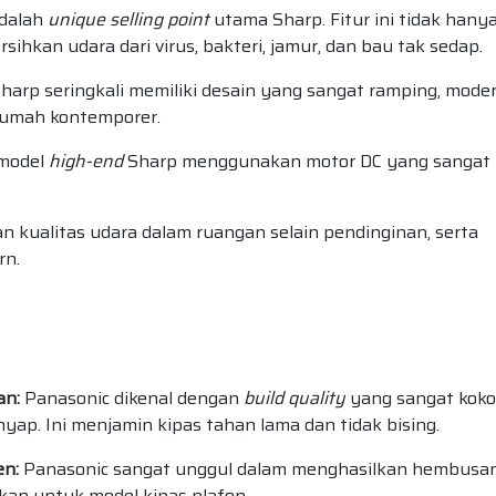
adalah
unique selling point
utama Sharp. Fitur ini tidak hany
ihkan udara dari virus, bakteri, jamur, dan bau tak sedap.
harp seringkali memiliki desain yang sangat ramping, moder
 rumah kontemporer.
model
high-end
Sharp menggunakan motor DC yang sangat
kualitas udara dalam ruangan selain pendinginan, serta
rn.
an:
Panasonic dikenal dengan
build quality
yang sangat kok
yap. Ini menjamin kipas tahan lama dan tidak bising.
en:
Panasonic sangat unggul dalam menghasilkan hembusa
kan untuk model kipas plafon.