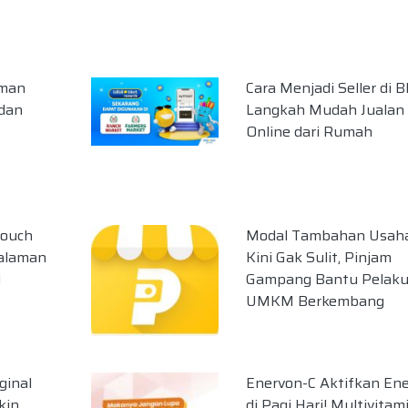
aman
Cara Menjadi Seller di Bli
dan
Langkah Mudah Jualan
Online dari Rumah
touch
Modal Tambahan Usah
alaman
Kini Gak Sulit, Pinjam
l
Gampang Bantu Pelak
UMKM Berkembang
ginal
Enervon-C Aktifkan Ene
kin
di Pagi Hari! Multivitam