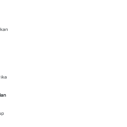
lkan
ika
dan
up