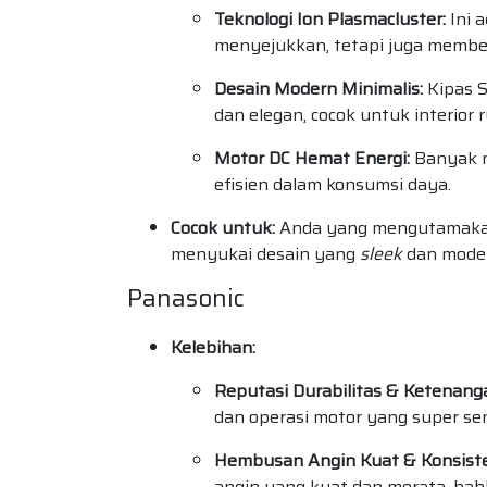
Teknologi Ion Plasmacluster:
Ini 
menyejukkan, tetapi juga members
Desain Modern Minimalis:
Kipas S
dan elegan, cocok untuk interior
Motor DC Hemat Energi:
Banyak 
efisien dalam konsumsi daya.
Cocok untuk:
Anda yang mengutamakan 
menyukai desain yang
sleek
dan mode
Panasonic
Kelebihan:
Reputasi Durabilitas & Ketenang
dan operasi motor yang super sen
Hembusan Angin Kuat & Konsist
angin yang kuat dan merata, bah