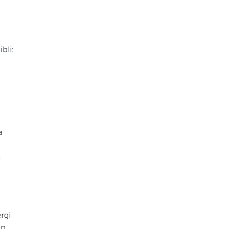
bli:
a
u
rgi
in