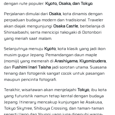
dengan rute populer:
Kyoto, Osaka, dan Tokyo
.
Perjalanan dimulai dari
Osaka
, kota dinamis dengan
perpaduan budaya modern dan tradisional. Traveler
akan diajak mengunjungi
Osaka Castle
, berbelanja di
Shinsaibashi, serta mencicipi takoyaki di Dotonbori
yang meriah saat malam.
Selanjutnya menuju
Kyoto
, kota klasik yang jadi ikon
musim gugur Jepang. Pemandangan daun maple
(momiji) yang memerah di
Arashiyama
,
Kiyomizudera
,
dan
Fushimi Inari Taisha
jadi sorotan utama. Suasana
tenang dan fotogenik sangat cocok untuk pasangan
maupun pencinta fotografi.
Terakhir, wisatawan akan menjelajahi
Tokyo
, ibu kota
yang futuristik namun tetap kental dengan budaya
Jepang. Itinerary mencakup kunjungan ke Asakusa,
Tokyo Skytree, Shibuya Crossing, dan taman-taman
seperti Ueno dan Yoyogi yang juga dipenuhi warna-