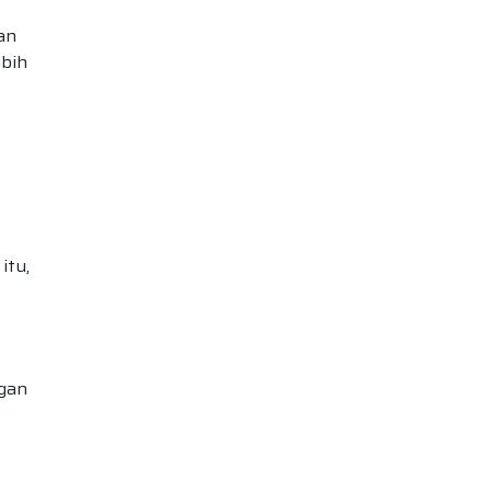
an
ebih
itu,
ngan