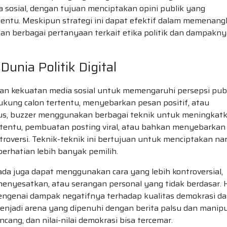
a sosial, dengan tujuan menciptakan opini publik yang
rtentu. Meskipun strategi ini dapat efektif dalam memenan
n berbagai pertanyaan terkait etika politik dan dampakny
unia Politik Digital
n kekuatan media sosial untuk memengaruhi persepsi publ
ng calon tertentu, menyebarkan pesan positif, atau
us, buzzer menggunakan berbagai teknik untuk meningkat
rtentu, pembuatan posting viral, atau bahkan menyebarkan
oversi. Teknik-teknik ini bertujuan untuk menciptakan nar
perhatian lebih banyak pemilih.
ada juga dapat menggunakan cara yang lebih kontroversial,
menyesatkan, atau serangan personal yang tidak berdasar. 
ngenai dampak negatifnya terhadap kualitas demokrasi d
k menjadi arena yang dipenuhi dengan berita palsu dan manipu
ncang, dan nilai-nilai demokrasi bisa tercemar.