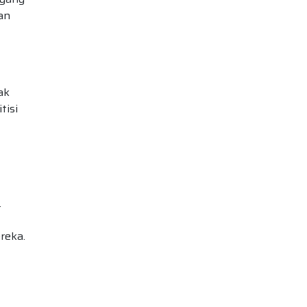
an
ak
tisi
.
reka.