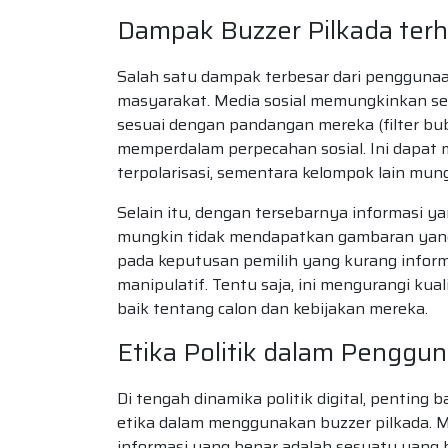
Dampak Buzzer Pilkada ter
Salah satu dampak terbesar dari penggunaan
masyarakat. Media sosial memungkinkan se
sesuai dengan pandangan mereka (filter bu
memperdalam perpecahan sosial. Ini dapa
terpolarisasi, sementara kelompok lain mung
Selain itu, dengan tersebarnya informasi ya
mungkin tidak mendapatkan gambaran yang o
pada keputusan pemilih yang kurang inform
manipulatif. Tentu saja, ini mengurangi k
baik tentang calon dan kebijakan mereka.
Etika Politik dalam Penggu
Di tengah dinamika politik digital, pentin
etika dalam menggunakan buzzer pilkada. 
informasi yang benar adalah sesuatu yang 