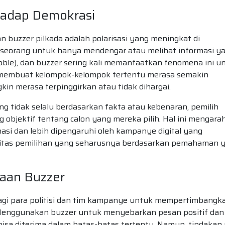
hadap Demokrasi
 buzzer pilkada adalah polarisasi yang meningkat di
seorang untuk hanya mendengar atau melihat informasi y
bble), dan buzzer sering kali memanfaatkan fenomena ini u
t membuat kelompok-kelompok tertentu merasa semakin
kin merasa terpinggirkan atau tidak dihargai.
ng tidak selalu berdasarkan fakta atau kebenaran, pemilih
bjektif tentang calon yang mereka pilih. Hal ini mengara
asi dan lebih dipengaruhi oleh kampanye digital yang
ualitas pemilihan yang seharusnya berdasarkan pemahaman 
naan Buzzer
g bagi para politisi dan tim kampanye untuk mempertimbangk
Menggunakan buzzer untuk menyebarkan pesan positif dan
bisa diterima dalam batas-batas tertentu. Namun, tindakan