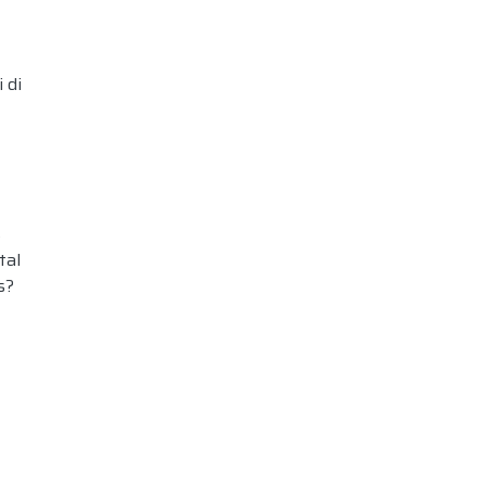
 di
s
tal
s?