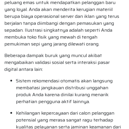
peluang emas untuk mendapatkan pelanggan baru
yang loyal. Anda akan menderita kerugian materiil
berupa biaya operasional server dan iklan yang terus
berjalan tanpa diimbangi dengan pemasukan yang
sepadan. Ilustrasi singkatnya adalah seperti Anda
membuka toko fisik yang mewah di tengah
pemukiman sepi yang jarang dilewati orang.
Beberapa dampak buruk yang muncul akibat
mengabaikan validasi sosial serta interaksi pasar
digital antara lain:
Sistem rekomendasi otomatis akan langsung
membatasi jangkauan distribusi unggahan
produk Anda karena dinilai kurang menarik
perhatian pengguna aktif lainnya.
Kehilangan kepercayaan dari calon pelanggan
potensial yang merasa sangat ragu terhadap
kualitas pelayanan serta jaminan keamanan dari