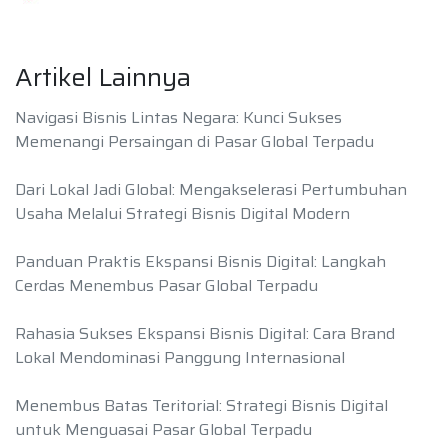
Artikel Lainnya
Navigasi Bisnis Lintas Negara: Kunci Sukses
Memenangi Persaingan di Pasar Global Terpadu
Dari Lokal Jadi Global: Mengakselerasi Pertumbuhan
Usaha Melalui Strategi Bisnis Digital Modern
Panduan Praktis Ekspansi Bisnis Digital: Langkah
Cerdas Menembus Pasar Global Terpadu
Rahasia Sukses Ekspansi Bisnis Digital: Cara Brand
Lokal Mendominasi Panggung Internasional
Menembus Batas Teritorial: Strategi Bisnis Digital
untuk Menguasai Pasar Global Terpadu