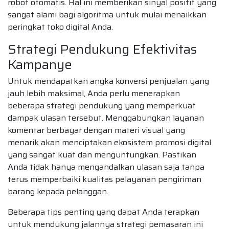
robot otomatis. Hal ini memberikan sinyal positif yang
sangat alami bagi algoritma untuk mulai menaikkan
peringkat toko digital Anda.
Strategi Pendukung Efektivitas
Kampanye
Untuk mendapatkan angka konversi penjualan yang
jauh lebih maksimal, Anda perlu menerapkan
beberapa strategi pendukung yang memperkuat
dampak ulasan tersebut. Menggabungkan layanan
komentar berbayar dengan materi visual yang
menarik akan menciptakan ekosistem promosi digital
yang sangat kuat dan menguntungkan. Pastikan
Anda tidak hanya mengandalkan ulasan saja tanpa
terus memperbaiki kualitas pelayanan pengiriman
barang kepada pelanggan.
Beberapa tips penting yang dapat Anda terapkan
untuk mendukung jalannya strategi pemasaran ini