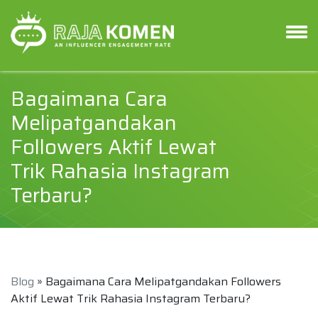
Bagaimana Cara
Melipatgandakan
Followers Aktif Lewat
Trik Rahasia Instagram
Terbaru?
Blog
» Bagaimana Cara Melipatgandakan Followers
Aktif Lewat Trik Rahasia Instagram Terbaru?