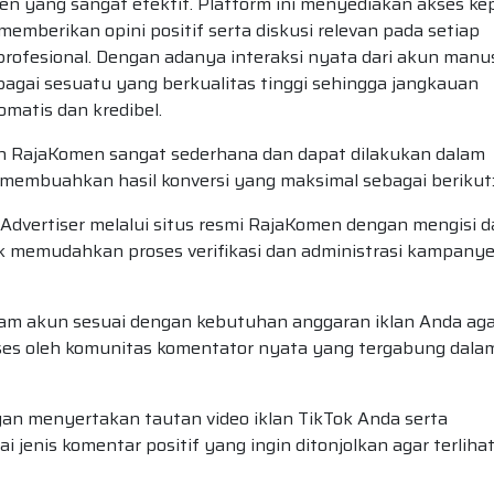
en yang sangat efektif. Platform ini menyediakan akses ke
memberikan opini positif serta diskusi relevan pada setiap
profesional. Dengan adanya interaksi nyata dari akun manu
ebagai sesuatu yang berkualitas tinggi sehingga jangkauan
omatis dan kredibel.
 RajaKomen sangat sederhana dan dapat dilakukan dalam
membuahkan hasil konversi yang maksimal sebagai berikut
dvertiser melalui situs resmi RajaKomen dengan mengisi d
tuk memudahkan proses verifikasi dan administrasi kampany
lam akun sesuai dengan kebutuhan anggaran iklan Anda aga
ses oleh komunitas komentator nyata yang tergabung dala
 menyertakan tautan video iklan TikTok Anda serta
 jenis komentar positif yang ingin ditonjolkan agar terliha