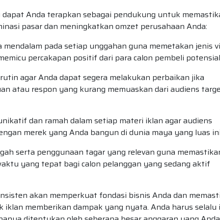
ang dapat Anda terapkan sebagai pendukung untuk memastik
nasi pasar dan meningkatkan omzet perusahaan Anda:
a mendalam pada setiap unggahan guna memetakan jenis v
memicu percakapan positif dari para calon pembeli potensial
rutin agar Anda dapat segera melakukan perbaikan jika
n atau respon yang kurang memuaskan dari audiens targ
katif dan ramah dalam setiap materi iklan agar audiens
dengan merek yang Anda bangun di dunia maya yang luas ini
gah serta penggunaan tagar yang relevan guna memastika
aktu yang tepat bagi calon pelanggan yang sedang aktif
konsisten akan memperkuat fondasi bisnis Anda dan memast
k iklan memberikan dampak yang nyata. Anda harus selalu 
an hanya ditentukan oleh seberapa besar anggaran yang Anda