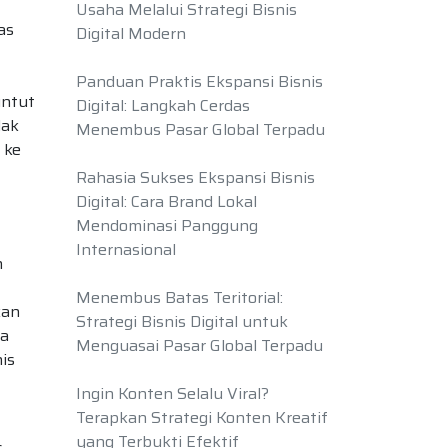
Usaha Melalui Strategi Bisnis
as
Digital Modern
Panduan Praktis Ekspansi Bisnis
untut
Digital: Langkah Cerdas
dak
Menembus Pasar Global Terpadu
 ke
Rahasia Sukses Ekspansi Bisnis
Digital: Cara Brand Lokal
Mendominasi Panggung
Internasional
n
Menembus Batas Teritorial:
kan
Strategi Bisnis Digital untuk
ta
Menguasai Pasar Global Terpadu
is
Ingin Konten Selalu Viral?
Terapkan Strategi Konten Kreatif
yang Terbukti Efektif
s