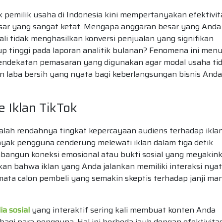
pemilik usaha di Indonesia kini mempertanyakan efektivit
asar yang sangat ketat. Mengapa anggaran besar yang Anda
ali tidak menghasilkan konversi penjualan yang signifikan
p tinggi pada laporan analitik bulanan? Fenomena ini men
endekatan pemasaran yang digunakan agar modal usaha ti
 laba bersih yang nyata bagi keberlangsungan bisnis Anda
Iklan TikTok
lah rendahnya tingkat kepercayaan audiens terhadap ikla
 Banyak pengguna cenderung melewati iklan dalam tiga detik
bangun koneksi emosional atau bukti sosial yang meyakin
an bahwa iklan yang Anda jalankan memiliki interaksi nya
mata calon pembeli yang semakin skeptis terhadap janji man
a sosial
yang interaktif sering kali membuat konten Anda
bagi para pengguna. Hal ini berbeda jauh dengan efektivita