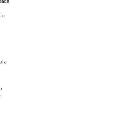
pada
sia
:
ata
e
r
m
t