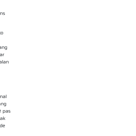
ens
ko
yang
ar
alan
nal
ang
t pas
yak
ode