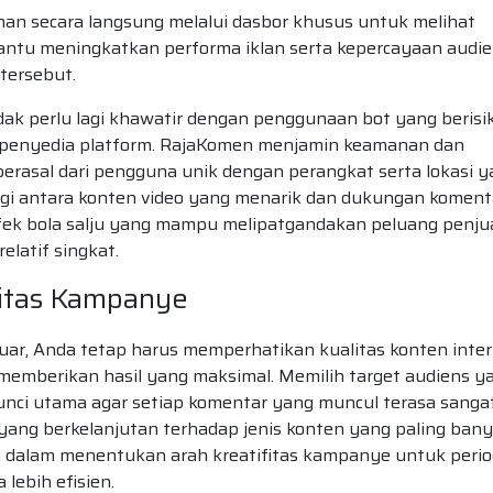
n secara langsung melalui dasbor khusus untuk melihat
antu meningkatkan performa iklan serta kepercayaan audi
tersebut.
tidak perlu lagi khawatir dengan penggunaan bot yang berisi
a penyedia platform. RajaKomen menjamin keamanan dan
berasal dari pengguna unik dengan perangkat serta lokasi 
ergi antara konten video yang menarik dan dukungan koment
efek bola salju yang mampu melipatgandakan peluang penju
elatif singkat.
vitas Kampanye
luar, Anda tetap harus memperhatikan kualitas konten inter
 memberikan hasil yang maksimal. Memilih target audiens y
unci utama agar setiap komentar yang muncul terasa sanga
i yang berkelanjutan terhadap jenis konten yang paling ban
alam menentukan arah kreatifitas kampanye untuk peri
lebih efisien.