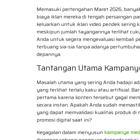
Memasuki pertengahan Maret 2026, banyak 
biaya iklan mereka di tengah persaingan p
keluarkan untuk iklan video pendek sering k
meskipun jumlah tayangannya terlihat cuku
Anda untuk segera mengevaluasi kembali p
terbuang sia-sia tanpa adanya pertumbuhan
depannya.
Tantangan Utama Kampanye 
Masalah utama yang sering Anda hadapi ada
yang terlihat terlalu kaku atau artifisial.
pertama karena konten tersebut gagal mem
secara instan. Apakah Anda sudah memastik
yang dapat memvalidasi kualitas produk di 
promosi digital saat ini?
Kegagalan dalam menyusun
kampanye medi
dianggap sebagai gangguan daripada solusi 