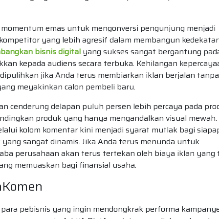
nya momentum emas untuk mengonversi pengunjung menjadi
 kompetitor yang lebih agresif dalam membangun kedekatan
angkan bisnis digital
yang sukses sangat bergantung pad
ukkan kepada audiens secara terbuka. Kehilangan kepercaya
t dipulihkan jika Anda terus membiarkan iklan berjalan tanpa
yang meyakinkan calon pembeli baru.
gan cenderung delapan puluh persen lebih percaya pada pro
bandingkan produk yang hanya mengandalkan visual mewah.
lalui kolom komentar kini menjadi syarat mutlak bagi siap
 yang sangat dinamis. Jika Anda terus menunda untuk
laba perusahaan akan terus tertekan oleh biaya iklan yang 
yang memuaskan bagi finansial usaha.
ajaKomen
gi para pebisnis yang ingin mendongkrak performa kampany