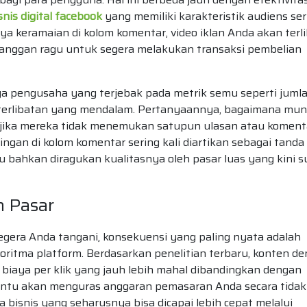
snis digital facebook
yang memiliki karakteristik audiens ser
a keramaian di kolom komentar, video iklan Anda akan terl
elanggan ragu untuk segera melakukan transaksi pembelian
a pengusaha yang terjebak pada metrik semu seperti juml
terlibatan yang mendalam. Pertanyaannya, bagaimana mun
 jika mereka tidak menemukan satupun ulasan atau koment
ngan di kolom komentar sering kali diartikan sebagai tanda
u bahkan diragukan kualitasnya oleh pasar luas yang kini 
 Pasar
 segera Anda tangani, konsekuensi yang paling nyata adalah
goritma platform. Berdasarkan penelitian terbaru, konten d
 biaya per klik yang jauh lebih mahal dibandingkan dengan
i tentu akan menguras anggaran pemasaran Anda secara tidak
bisnis yang seharusnya bisa dicapai lebih cepat melalui