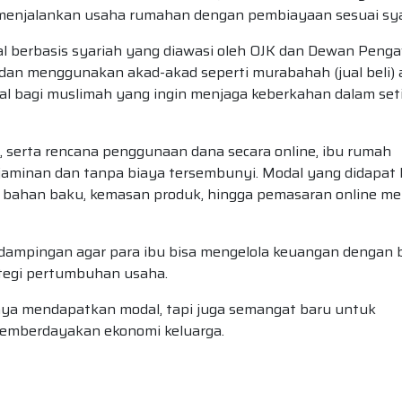
enjalankan usaha rumahan dengan pembiayaan sesuai sya
l berbasis syariah yang diawasi oleh OJK dan Dewan Peng
dan menggunakan akad-akad seperti murabahah (jual beli) 
eal bagi muslimah yang ingin menjaga keberkahan dalam set
a, serta rencana penggunaan dana secara online, ibu rumah
aminan dan tanpa biaya tersembunyi. Modal yang didapat 
 bahan baku, kemasan produk, hingga pemasaran online mel
mpingan agar para ibu bisa mengelola keuangan dengan b
tegi pertumbuhan usaha.
ya mendapatkan modal, tapi juga semangat baru untuk
memberdayakan ekonomi keluarga.