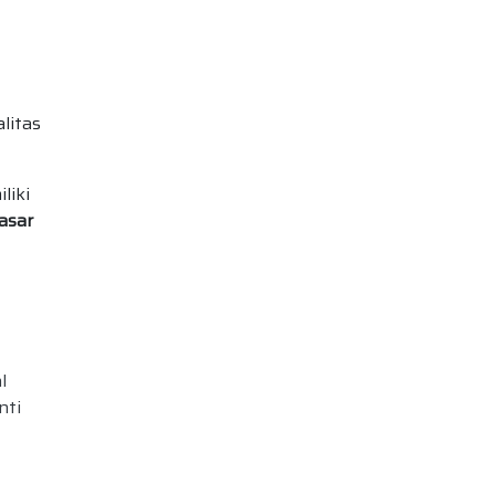
litas
liki
asar
l
nti