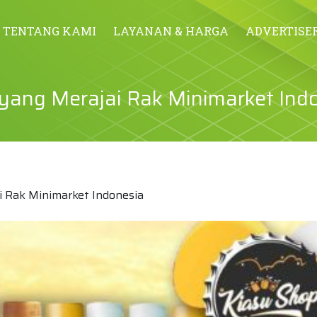
TENTANG KAMI
LAYANAN & HARGA
ADVERTISE
yang Merajai Rak Minimarket Ind
 Rak Minimarket Indonesia