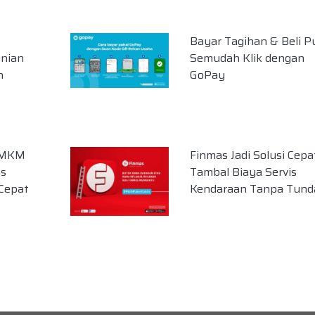
Bayar Tagihan & Beli P
inian
Semudah Klik dengan
n
GoPay
 UMKM
Finmas Jadi Solusi Cepa
as
Tambal Biaya Servis
Cepat
Kendaraan Tanpa Tund