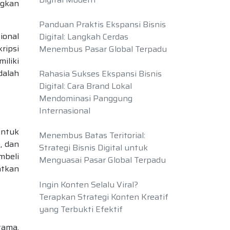
ngkan
Panduan Praktis Ekspansi Bisnis
ional
Digital: Langkah Cerdas
ripsi
Menembus Pasar Global Terpadu
iliki
dalah
Rahasia Sukses Ekspansi Bisnis
Digital: Cara Brand Lokal
Mendominasi Panggung
Internasional
untuk
Menembus Batas Teritorial:
, dan
Strategi Bisnis Digital untuk
mbeli
Menguasai Pasar Global Terpadu
atkan
Ingin Konten Selalu Viral?
Terapkan Strategi Konten Kreatif
yang Terbukti Efektif
tama,