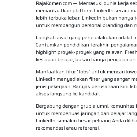
RajaKomen.com — Memasuki dunia kerja seb
memanfaatkan platform LinkedIn secara mak
lebih terbuka lebar. LinkedIn bukan hanya 
untuk membangun personal branding dan menj
Langkah awal yang perlu dilakukan adalah 
Cantumkan pendidikan terakhir, pengalaman 
highlight proyek-proyek yang relevan. Fres
kesiapan belajar, bukan hanya pengalaman k
Manfaatkan fitur "Jobs" untuk mencari low
LinkedIn menyediakan filter yang sangat me
jenis pekerjaan. Banyak perusahaan kini le
akses langsung ke kandidat.
Bergabung dengan grup alumni, komunitas ind
untuk memperluas jaringan dan belajar lang
LinkedIn, semakin besar peluang Anda dilih
rekomendasi atau referensi.