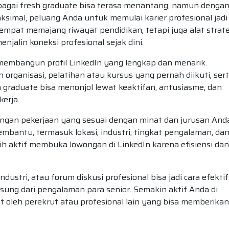
agai fresh graduate bisa terasa menantang, namun denga
simal, peluang Anda untuk memulai karier profesional jadi
tempat memajang riwayat pendidikan, tetapi juga alat strate
alin koneksi profesional sejak dini.
membangun profil LinkedIn yang lengkap dan menarik.
organisasi, pelatihan atau kursus yang pernah diikuti, ser
h graduate bisa menonjol lewat keaktifan, antusiasme, dan
erja.
ongan pekerjaan yang sesuai dengan minat dan jurusan And
mbantu, termasuk lokasi, industri, tingkat pengalaman, da
bih aktif membuka lowongan di LinkedIn karena efisiensi dan
ustri, atau forum diskusi profesional bisa jadi cara efektif
sung dari pengalaman para senior. Semakin aktif Anda di
at oleh perekrut atau profesional lain yang bisa memberikan