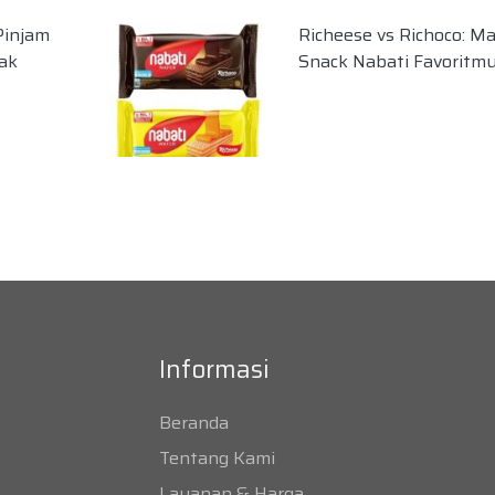
Pinjam
Richeese vs Richoco: M
ak
Snack Nabati Favoritm
Informasi
Beranda
Tentang Kami
Layanan & Harga