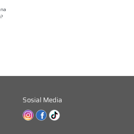
ana
u?
Sosial Media