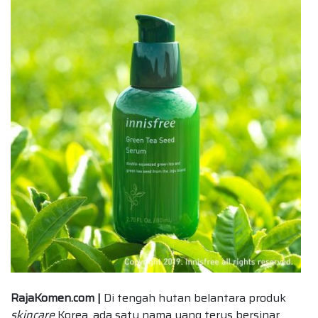
RajaKomen.com |
Di tengah hutan belantara produk
skincare
Korea, ada satu nama yang terus bersinar