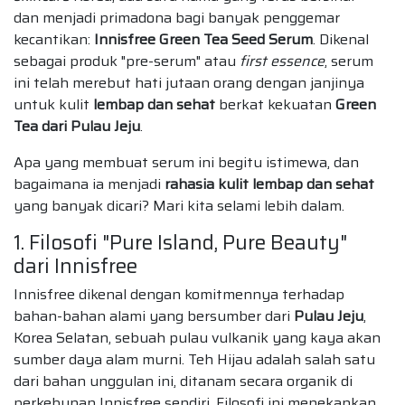
dan menjadi primadona bagi banyak penggemar
kecantikan:
Innisfree Green Tea Seed Serum
. Dikenal
sebagai produk "pre-serum" atau
first essence
, serum
ini telah merebut hati jutaan orang dengan janjinya
untuk kulit
lembap dan sehat
berkat kekuatan
Green
Tea dari Pulau Jeju
.
Apa yang membuat serum ini begitu istimewa, dan
bagaimana ia menjadi
rahasia kulit lembap dan sehat
yang banyak dicari? Mari kita selami lebih dalam.
1. Filosofi "Pure Island, Pure Beauty"
dari Innisfree
Innisfree dikenal dengan komitmennya terhadap
bahan-bahan alami yang bersumber dari
Pulau Jeju
,
Korea Selatan, sebuah pulau vulkanik yang kaya akan
sumber daya alam murni. Teh Hijau adalah salah satu
dari bahan unggulan ini, ditanam secara organik di
perkebunan Innisfree sendiri. Filosofi ini menekankan