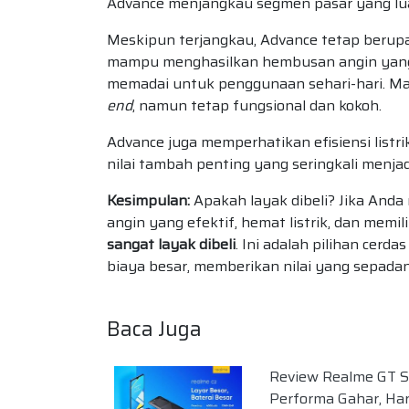
Advance menjangkau segmen pasar yang lu
Meskipun terjangkau, Advance tetap beru
mampu menghasilkan hembusan angin yang c
memadai untuk penggunaan sehari-hari. Ma
end
, namun tetap fungsional dan kokoh.
Advance juga memperhatikan efisiensi listrik
nilai tambah penting yang seringkali menja
Kesimpulan:
Apakah layak dibeli? Jika And
angin yang efektif, hemat listrik, dan memi
sangat layak dibeli
. Ini adalah pilihan ce
biaya besar, memberikan nilai yang sepada
Baca Juga
Review Realme GT Se
Performa Gahar, Ha