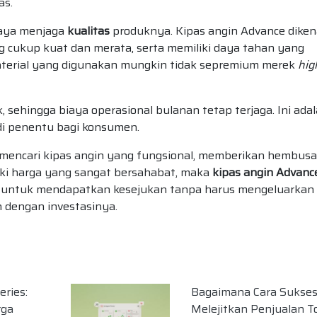
as.
paya menjaga
kualitas
produknya. Kipas angin Advance diken
ukup kuat dan merata, serta memiliki daya tahan yang
terial yang digunakan mungkin tidak sepremium merek
hig
, sehingga biaya operasional bulanan tetap terjaga. Ini ada
di penentu bagi konsumen.
a mencari kipas angin yang fungsional, memberikan hembus
liki harga yang sangat bersahabat, maka
kipas angin Advanc
rdas untuk mendapatkan kesejukan tanpa harus mengeluarkan
n dengan investasinya.
ries:
Bagaimana Cara Sukse
rga
Melejitkan Penjualan T