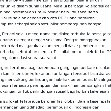
riani di DPR adalah menginisiasi program pelatihan dan
rjun ke dalam dunia usaha. Melalui berbagai kolaborasi d
h bagi perempuan untuk belajar berwirausaha, serta
al ini sejalan dengan cita-cita PPP yang berisikan
puan sebagai salah satu pilar pembangunan bangsa.
 Fitriani selalu mengutamakan dialog terbuka. Ia percaya 
n, harus didengar dengan seksama. Dengan menggunakan
eroleh dari masyarakat akan menjadi dasar pembentukan
terhadap kebutuhan mereka. Di sinilah peran kolektif dari P
engakomodasi suara-suara ini.
gan, terutama bagi perempuan yang ingin berkarir di dala
komitmen dan ketekunan, tantangan tersebut bisa diatasi.
 yang mendukung perlindungan hak-hak perempuan. Misalnya,
kerasan terhadap perempuan dan anak, memperjuangkan ha
kungan untuk perlindungan sosial bagi korban kekerasan.
 isu lokal, tetapi juga berorientasi global. Dalam kesempat
i tantangan yang dihadapi perempuan di Indonesia dan