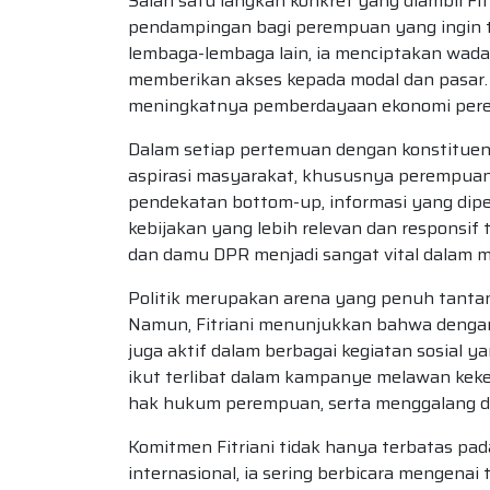
Salah satu langkah konkret yang diambil Fit
pendampingan bagi perempuan yang ingin te
lembaga-lembaga lain, ia menciptakan wada
memberikan akses kepada modal dan pasar. H
meningkatnya pemberdayaan ekonomi perem
Dalam setiap pertemuan dengan konstituen,
aspirasi masyarakat, khususnya perempua
pendekatan bottom-up, informasi yang dip
kebijakan yang lebih relevan dan responsif 
dan damu DPR menjadi sangat vital dalam m
Politik merupakan arena yang penuh tantan
Namun, Fitriani menunjukkan bahwa dengan 
juga aktif dalam berbagai kegiatan sosial
ikut terlibat dalam kampanye melawan ke
hak hukum perempuan, serta menggalang du
Komitmen Fitriani tidak hanya terbatas pada
internasional, ia sering berbicara mengena