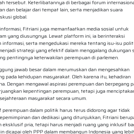
tersebut. Keterlibatannya di berbagai forum internasiona
dan belajar dari tempat lain, serta menjadikan suara
kusi global.
formasi, Fitriani juga memanfaatkan media sosial untuk
yang diusungnya. Lewat platform ini, ia berinteraksi
nformasi, serta mengedukasi mereka tentang isu-isu polit
menjadi strategi yang efektif dalam menggalang dukungan 
g pentingnya keterwakilan perempuan di parlemen.
tanggung jawab besar dalam merumuskan dan mengesahkan
g pada kehidupan masyarakat. Oleh karena itu, kehadiran
akna. Dengan mengawal aspirasi perempuan dan berpegang 
perjuangkan kepentingan perempuan, tetapi juga menciptaka
esejahteraan masyarakat secara umum.
f perempuan dalam politik harus terus didorong agar tidak
kepemimpinan dan dedikasi yang ditunjukkan, Fitriani beru
ksklusif pria, tetapi harus menjadi ruang yang inklusif ba
ngin dicapai oleh PPP dalam membangun Indonesia yang lebi