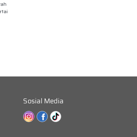
rah
rtai
Sosial Media