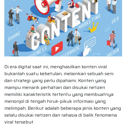
Di era digital saat ini, menghasilkan konten viral
bukanlah suatu kebetulan, melainkan sebuah seni
dan strategi yang perlu dipahami. Konten yang
mampu menarik perhatian dan disukai netizen
memiliki karakteristik tertentu yang membuatnya
menonjol di tengah hiruk-pikuk informasi yang
melimpah. Berikut adalah beberapa jenis konten yang
selalu disukai netizen dan rahasia di balik fenomena
viral tersebut.