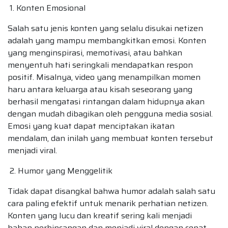
1. Konten Emosional
Salah satu jenis konten yang selalu disukai netizen
adalah yang mampu membangkitkan emosi. Konten
yang menginspirasi, memotivasi, atau bahkan
menyentuh hati seringkali mendapatkan respon
positif. Misalnya, video yang menampilkan momen
haru antara keluarga atau kisah seseorang yang
berhasil mengatasi rintangan dalam hidupnya akan
dengan mudah dibagikan oleh pengguna media sosial.
Emosi yang kuat dapat menciptakan ikatan
mendalam, dan inilah yang membuat konten tersebut
menjadi viral.
2. Humor yang Menggelitik
Tidak dapat disangkal bahwa humor adalah salah satu
cara paling efektif untuk menarik perhatian netizen.
Konten yang lucu dan kreatif sering kali menjadi
bahan perbincangan dan menjadi viral dengan cepat.