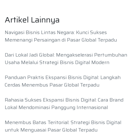
Artikel Lainnya
Navigasi Bisnis Lintas Negara: Kunci Sukses
Memenangi Persaingan di Pasar Global Terpadu
Dari Lokal Jadi Global: Mengakselerasi Pertumbuhan
Usaha Melalui Strategi Bisnis Digital Modern
Panduan Praktis Ekspansi Bisnis Digital: Langkah
Cerdas Menembus Pasar Global Terpadu
Rahasia Sukses Ekspansi Bisnis Digital: Cara Brand
Lokal Mendominasi Panggung Internasional
Menembus Batas Teritorial: Strategi Bisnis Digital
untuk Menguasai Pasar Global Terpadu