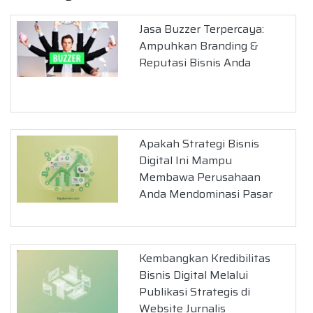
Jasa Buzzer Terpercaya:
Ampuhkan Branding &
Reputasi Bisnis Anda
Apakah Strategi Bisnis
Digital Ini Mampu
Membawa Perusahaan
Anda Mendominasi Pasar
Kembangkan Kredibilitas
Bisnis Digital Melalui
Publikasi Strategis di
Website Jurnalis