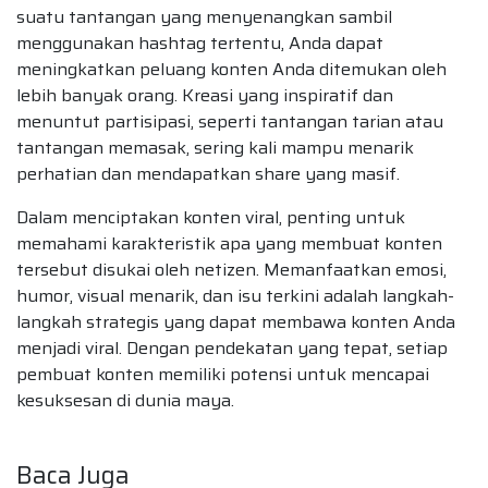
suatu tantangan yang menyenangkan sambil
menggunakan hashtag tertentu, Anda dapat
meningkatkan peluang konten Anda ditemukan oleh
lebih banyak orang. Kreasi yang inspiratif dan
menuntut partisipasi, seperti tantangan tarian atau
tantangan memasak, sering kali mampu menarik
perhatian dan mendapatkan share yang masif.
Dalam menciptakan konten viral, penting untuk
memahami karakteristik apa yang membuat konten
tersebut disukai oleh netizen. Memanfaatkan emosi,
humor, visual menarik, dan isu terkini adalah langkah-
langkah strategis yang dapat membawa konten Anda
menjadi viral. Dengan pendekatan yang tepat, setiap
pembuat konten memiliki potensi untuk mencapai
kesuksesan di dunia maya.
Baca Juga