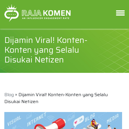
Dijamin Viral! Konten-
Konten yang Selalu
Disukai Netizen
Blog
» Dijamin Viral! Konten-Konten yang Selalu
Disukai Netizen