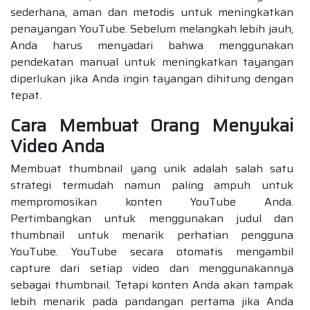
sederhana, aman dan metodis untuk meningkatkan
penayangan YouTube. Sebelum melangkah lebih jauh,
Anda harus menyadari bahwa menggunakan
pendekatan manual untuk meningkatkan tayangan
diperlukan jika Anda ingin tayangan dihitung dengan
tepat.
Cara Membuat Orang Menyukai
Video Anda
Membuat thumbnail yang unik adalah salah satu
strategi termudah namun paling ampuh untuk
mempromosikan konten YouTube Anda.
Pertimbangkan untuk menggunakan judul dan
thumbnail untuk menarik perhatian pengguna
YouTube. YouTube secara otomatis mengambil
capture dari setiap video dan menggunakannya
sebagai thumbnail. Tetapi konten Anda akan tampak
lebih menarik pada pandangan pertama jika Anda