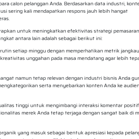
para calon pelanggan Anda. Berdasarkan data industri, kont
usi sering kali mendapatkan respons jauh lebih hangat
eras.
rapkan untuk meningkatkan efektivitas strategi pemasara
gkat antara lain adalah sebagai berikut ini:
 rutin setiap minggu dengan memperhatikan metrik jangka
 kreativitas unggahan pada masa mendatang agar lebih tep
hangat namun tetap relevan dengan industri bisnis Anda gu
mengkategorikan serta menyebarkan konten Anda ke audie
litas tinggi untuk mengimbangi interaksi komentar positif
ionalitas merek Anda tetap terjaga dengan sangat baik di 
organik yang masuk sebagai bentuk apresiasi kepada pela