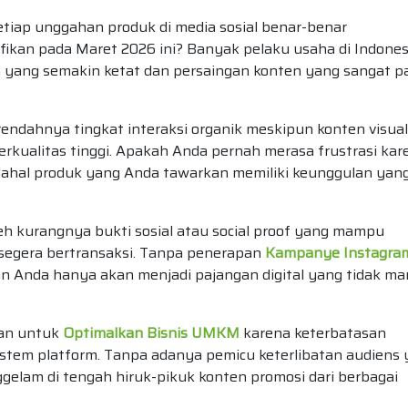
iap unggahan produk di media sosial benar-benar
fikan pada Maret 2026 ini? Banyak pelaku usaha di Indones
a yang semakin ketat dan persaingan konten yang sangat p
endahnya tingkat interaksi organik meskipun konten visual
rkualitas tinggi. Apakah Anda pernah merasa frustrasi kar
dahal produk yang Anda tawarkan memiliki keunggulan yan
u oleh kurangnya bukti sosial atau social proof yang mampu
 segera bertransaksi. Tanpa penerapan
Kampanye Instagra
lan Anda hanya akan menjadi pajangan digital yang tidak m
tan untuk
Optimalkan Bisnis UMKM
karena keterbatasan
istem platform. Tanpa adanya pemicu keterlibatan audiens
nggelam di tengah hiruk-pikuk konten promosi dari berbagai