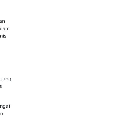
an
alam
nis
 yang
s
angat
un