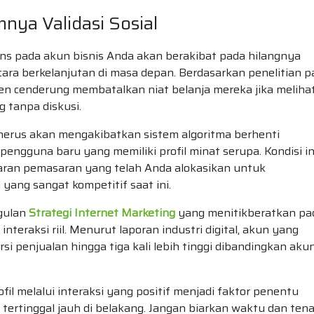
mnya Validasi Sosial
ns pada akun bisnis Anda akan berakibat pada hilangnya
ara berkelanjutan di masa depan. Berdasarkan penelitian p
men cenderung membatalkan niat belanja mereka jika meliha
 tanpa diskusi.
erus akan mengakibatkan sistem algoritma berhenti
gguna baru yang memiliki profil minat serupa. Kondisi in
garan pemasaran yang telah Anda alokasikan untuk
yang sangat kompetitif saat ini.
gulan
Strategi Internet Marketing
yang menitikberatkan pa
eraksi riil. Menurut laporan industri digital, akun yang
ersi penjualan hingga tiga kali lebih tinggi dibandingkan aku
fil melalui interaksi yang positif menjadi faktor penentu
 tertinggal jauh di belakang. Jangan biarkan waktu dan ten