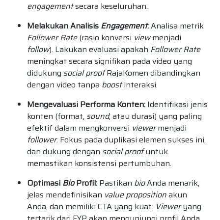
engagement
secara keseluruhan.
Melakukan Analisis
Engagement
:
Analisa metrik
Follower Rate
(rasio konversi
view
menjadi
follow
). Lakukan evaluasi apakah
Follower Rate
meningkat secara signifikan pada video yang
didukung
social proof
RajaKomen dibandingkan
dengan video tanpa
boost
interaksi.
Mengevaluasi Performa Konten:
Identifikasi jenis
konten (format,
sound
, atau durasi) yang paling
efektif dalam mengkonversi
viewer
menjadi
follower
. Fokus pada duplikasi elemen sukses ini,
dan dukung dengan
social proof
untuk
memastikan konsistensi pertumbuhan.
Optimasi
Bio
Profil:
Pastikan
bio
Anda menarik,
jelas mendefinisikan
value proposition
akun
Anda, dan memiliki CTA yang kuat.
Viewer
yang
tertarik dari FYP akan mengunjungi profil Anda,