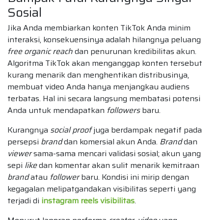
Sosial
Jika Anda membiarkan konten TikTok Anda minim
interaksi, konsekuensinya adalah hilangnya peluang
free organic reach
dan penurunan kredibilitas akun.
Algoritma TikTok akan menganggap konten tersebut
kurang menarik dan menghentikan distribusinya,
membuat video Anda hanya menjangkau audiens
terbatas. Hal ini secara langsung membatasi potensi
Anda untuk mendapatkan
followers
baru.
Kurangnya
social proof
juga berdampak negatif pada
persepsi
brand
dan komersial akun Anda.
Brand
dan
viewer
sama-sama mencari validasi sosial; akun yang
sepi
like
dan komentar akan sulit menarik kemitraan
brand
atau
follower
baru. Kondisi ini mirip dengan
kegagalan melipatgandakan visibilitas seperti yang
terjadi di
instagram reels visibilitas
.