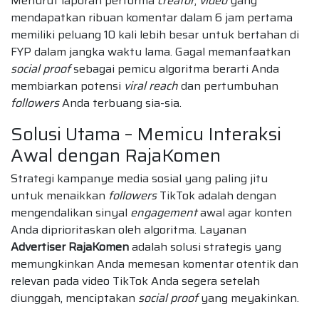
Menurut laporan performa
creator
,
video
yang
mendapatkan ribuan komentar dalam 6 jam pertama
memiliki peluang 10 kali lebih besar untuk bertahan di
FYP dalam jangka waktu lama. Gagal memanfaatkan
social proof
sebagai pemicu algoritma berarti Anda
membiarkan potensi
viral reach
dan pertumbuhan
followers
Anda terbuang sia-sia.
Solusi Utama – Memicu Interaksi
Awal dengan RajaKomen
Strategi kampanye media sosial yang paling jitu
untuk menaikkan
followers
TikTok adalah dengan
mengendalikan sinyal
engagement
awal agar konten
Anda diprioritaskan oleh algoritma. Layanan
Advertiser RajaKomen
adalah solusi strategis yang
memungkinkan Anda memesan komentar otentik dan
relevan pada video TikTok Anda segera setelah
diunggah, menciptakan
social proof
yang meyakinkan.