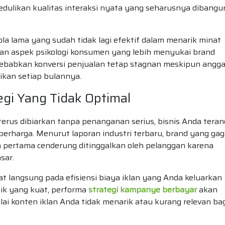
dulikan kualitas interaksi nyata yang seharusnya dibangu
a lama yang sudah tidak lagi efektif dalam menarik minat
kan aspek psikologi konsumen yang lebih menyukai brand
yebabkan konversi penjualan tetap stagnan meskipun angg
ikan setiap bulannya.
gi Yang Tidak Optimal
i terus dibiarkan tanpa penanganan serius, bisnis Anda tera
harga. Menurut laporan industri terbaru, brand yang gag
 pertama cenderung ditinggalkan oleh pelanggan karena
sar.
at langsung pada efisiensi biaya iklan yang Anda keluarkan
nik yang kuat, performa
strategi kampanye berbayar
akan
ai konten iklan Anda tidak menarik atau kurang relevan ba