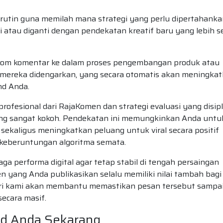
rutin guna memilah mana strategi yang perlu dipertahanka
 atau diganti dengan pendekatan kreatif baru yang lebih s
olom komentar ke dalam proses pengembangan produk atau
 mereka didengarkan, yang secara otomatis akan meningka
nd Anda.
fesional dari RajaKomen dan strategi evaluasi yang disipl
 yang sangat kokoh. Pendekatan ini memungkinkan Anda untu
 sekaligus meningkatkan peluang untuk viral secara positif
keberuntungan algoritma semata.
ga performa digital agar tetap stabil di tengah persaingan
en yang Anda publikasikan selalu memiliki nilai tambah bagi
ari kami akan membantu memastikan pesan tersebut sampa
secara masif.
and Anda Sekarang