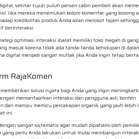
igital, sekitar tujuh puluh persen calon pembeli akan meme
ksi. Jika mereka menemukan kolom komentar yang kosong 
hadap kredibilitas produk Anda akan merosot tajam sehingg
f berinteraksi.
rategi optimasi interaksi ibarat memiliki toko megah di gang
yang masuk karena tidak ada tanda-tanda kehidupan di dala
 digital menjadi sangat mutlak jika Anda ingin tetap bert
form RajaKomen
 memberikan solusi nyata bagi Anda yang ingin meningkat
 Dengan memanfaatkan interaksi dari pengguna asli, konten
an dan mampu memicu percakapan organik yang jauh lebih 
t ini.
dengan sangat sistematis agar mudah dipahami oleh pemili
ah yang perlu Anda lakukan untuk mulai membangun interak