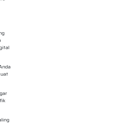
ng
p
ital
 Anda
kuat
gar
fik
ling