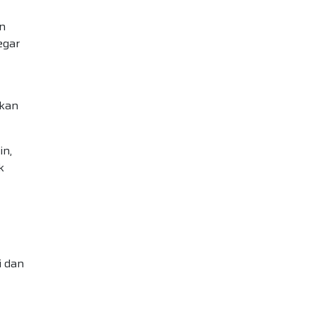
n
egar
tkan
in,
k
i dan