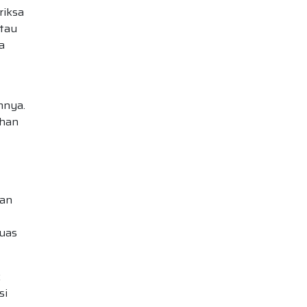
riksa
atau
a
mnya.
ahan
kan
luas
k
si