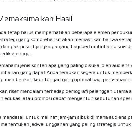
Memaksimalkan Hasil
Anda tetap harus memperhatikan beberapa elemen penduku
l. Strategi yang komprehensif akan memastikan bahwa setia
dampak positif jangka panjang bagi pertumbuhan bisnis dig
dikasi tinggi.
emahami jenis konten apa yang paling disukai oleh audiens
s tambahan yang dapat Anda terapkan segera untuk memper
tap memberikan keuntungan yang optimal bagi perusahaan:
ukan riset mendalam terhadap demografi pelanggan utama a
en edukasi atau promosi dapat menyentuh kebutuhan spesi
 mendetail untuk melihat jam-jam sibuk di mana audiens pa
 menentukan jadwal unggahan yang paling strategis untuk