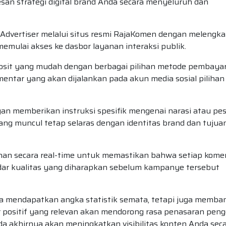
san strategi digital brand Anda secara menyeluruh dan
Advertiser melalui situs resmi RajaKomen dengan melengka
memulai akses ke dasbor layanan interaksi publik.
eposit yang mudah dengan berbagai pilihan metode pembaya
tar yang akan dijalankan pada akun media sosial pilihan
 memberikan instruksi spesifik mengenai narasi atau pe
 yang muncul tetap selaras dengan identitas brand dan tujua
an secara real-time untuk memastikan bahwa setiap kome
dar kualitas yang diharapkan sebelum kampanye tersebut
anya mendapatkan angka statistik semata, tetapi juga memb
tar positif yang relevan akan mendorong rasa penasaran pen
ada akhirnya akan meningkatkan visibilitas konten Anda sec