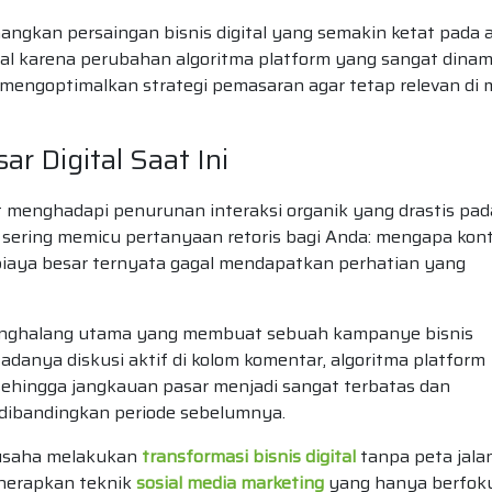
gkan persaingan bisnis digital yang semakin ketat pada 
ial karena perubahan algoritma platform yang sangat dinam
mengoptimalkan strategi pemasaran agar tetap relevan di 
r Digital Saat Ini
t menghadapi penurunan interaksi organik yang drastis pad
i sering memicu pertanyaan retoris bagi Anda: mengapa kon
biaya besar ternyata gagal mendapatkan perhatian yang
penghalang utama yang membuat sebuah kampanye bisnis
a adanya diskusi aktif di kolom komentar, algoritma platform
hingga jangkauan pasar menjadi sangat terbatas dan
 dibandingkan periode sebelumnya.
rusaha melakukan
transformasi bisnis digital
tanpa peta jala
enerapkan teknik
sosial media marketing
yang hanya berfok