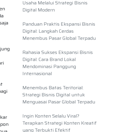
Usaha Melalui Strategi Bisnis
men
Digital Modern
da
saja
Panduan Praktis Ekspansi Bisnis
Digital: Langkah Cerdas
Menembus Pasar Global Terpadu
ujung
Rahasia Sukses Ekspansi Bisnis
Digital: Cara Brand Lokal
ri
Mendominasi Panggung
Internasional
at
Menembus Batas Teritorial:
bagi
Strategi Bisnis Digital untuk
Menguasai Pasar Global Terpadu
Ingin Konten Selalu Viral?
akar
Terapkan Strategi Konten Kreatif
spon
yang Terbukti Efektif
anya