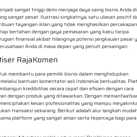
njadi sangat tinggi demi menjaga daya saing bisnis Anda di
g sangat pesat. Ilustrasi singkatnya, satu ulasan positif da
 ribuan tayangan iklan yang tidak menghasilkan percakapan
 tetap bertahan dengan gaya pemasaran yang kaku tanpa
erugian finansial akibat hilangnya potensi jangkauan pasar 
erusahaan Anda di masa depan yang penuh persaingan.
rtiser RajaKomen
untuk membantu para pemilik bisnis dalam menghidupkan
 melalui bantuan komentator asli Indonesia berkualitas. Pla
bangun kredibilitas secara cepat dan efisien dengan cara
levan dengan produk yang ditawarkan. Dengan memanfaatka
 menciptakan kesan profesionalitas yang mampu meyakink
ukan transaksi sekarang. Berikut adalah alur langkah muda
ma platform yang sangat aman serta tepercaya bagi para