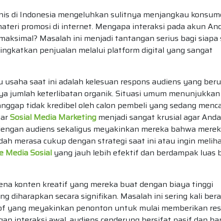
bisnis di Indonesia mengeluhkan sulitnya menjangkau konsu
eri promosi di internet. Mengapa interaksi pada akun An
maksimal? Masalah ini menjadi tantangan serius bagi siapa 
ngkatkan penjualan melalui platform digital yang sangat
 usaha saat ini adalah kelesuan respons audiens yang ber
ya jumlah keterlibatan organik. Situasi umum menunjukkan
anggap tidak kredibel oleh calon pembeli yang sedang menca
sar
Sosial Media Marketing
menjadi sangat krusial agar Anda
ngan audiens sekaligus meyakinkan mereka bahwa merek
dah merasa cukup dengan strategi saat ini atau ingin melih
 Media Sosial
yang jauh lebih efektif dan berdampak luas 
na konten kreatif yang mereka buat dengan biaya tinggi
g diharapkan secara signifikan. Masalah ini sering kali ber
proof yang meyakinkan penonton untuk mulai memberikan re
n interaksi awal, audiens cenderung bersifat pasif dan h