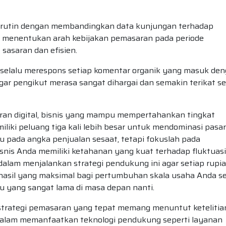
 rutin dengan membandingkan data kunjungan terhadap
a menentukan arah kebijakan pemasaran pada periode
sasaran dan efisien.
 selalu merespons setiap komentar organik yang masuk de
agar pengikut merasa sangat dihargai dan semakin terikat s
aran digital, bisnis yang mampu mempertahankan tingkat
iliki peluang tiga kali lebih besar untuk mendominasi pasar
u pada angka penjualan sesaat, tetapi fokuslah pada
nis Anda memiliki ketahanan yang kuat terhadap fluktuasi
dalam menjalankan strategi pendukung ini agar setiap rupi
hasil yang maksimal bagi pertumbuhan skala usaha Anda s
u yang sangat lama di masa depan nanti.
 strategi pemasaran yang tepat memang menuntut ketelitia
dalam memanfaatkan teknologi pendukung seperti layanan