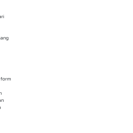
ri
yang
tform
n
an
h