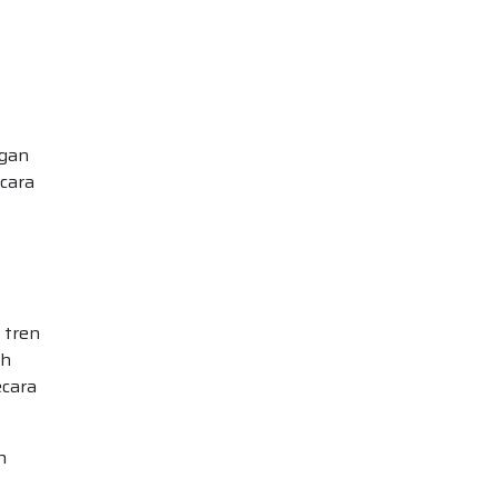
ngan
ecara
 tren
ah
ecara
n