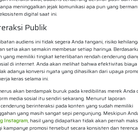
 tanpa meninggalkan jejak komunikasi apa pun yang berman
osistem digital saat ini.
eraksi Publik
batan audiens ini tidak segera Anda tangani, risiko kehilan
 setia akan semakin membesar setiap harinya. Berdasark
un yang memiliki tingkat keterlibatan rendah cenderung dia
sial di internet. Anda akan melihat bahwa efektivitas biaya
ak adanya konversi nyata yang dihasilkan dari upaya prom
rja keras selama ini.
erus akan berdampak buruk pada kredibilitas merek Anda d
rm media sosial itu sendiri sekarang. Menurut laporan
ih cenderung berinteraksi pada konten yang sudah memiliki
unggahan yang masih sangat sepi pengunjung. Meskipun And
ng Instagram
, hasil yang didapatkan tidak akan pernah maks
ingi kampanye promosi tersebut secara konsisten dan terenc