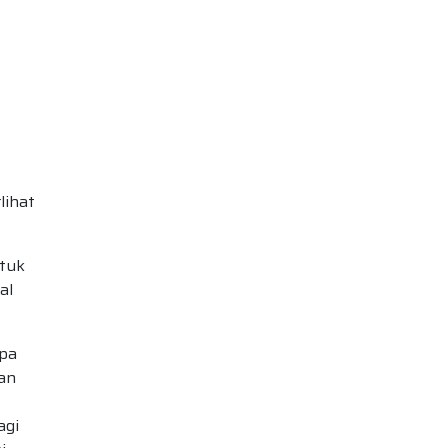
lihat
ntuk
al
npa
san
agi