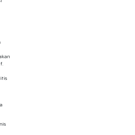
i
a
pakan
f.
itis
da
nis