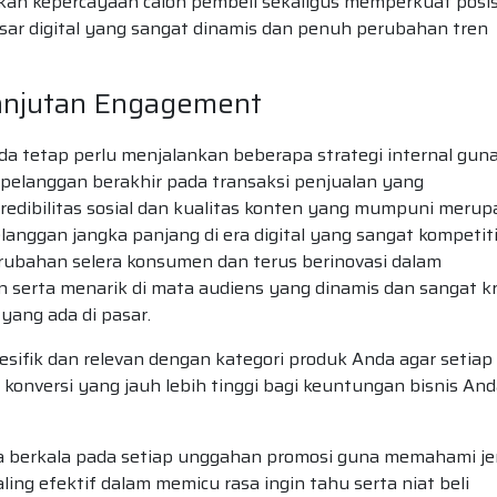
kan kepercayaan calon pembeli sekaligus memperkuat posis
sar digital yang sangat dinamis dan penuh perubahan tren
anjutan Engagement
da tetap perlu menjalankan beberapa strategi internal gun
pelanggan berakhir pada transaksi penjualan yang
redibilitas sosial dan kualitas konten yang mumpuni meru
nggan jangka panjang di era digital yang sangat kompetiti
rubahan selera konsumen dan terus berinovasi dalam
n serta menarik di mata audiens yang dinamis dan sangat kr
yang ada di pasar.
esifik dan relevan dengan kategori produk Anda agar setiap
g konversi yang jauh lebih tinggi bagi keuntungan bisnis An
a berkala pada setiap unggahan promosi guna memahami je
ling efektif dalam memicu rasa ingin tahu serta niat beli