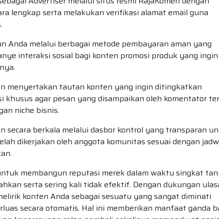
ebagai Advertiser melalui situs resmi RajaKomen dengan
ecara lengkap serta melakukan verifikasi alamat email guna
.
kun Anda melalui berbagai metode pembayaran aman yang
ye interaksi sosial bagi konten promosi produk yang ingin
nya.
menyertakan tautan konten yang ingin ditingkatkan
si khusus agar pesan yang disampaikan oleh komentator ter
gan niche bisnis.
secara berkala melalui dasbor kontrol yang transparan u
elah dikerjakan oleh anggota komunitas sesuai dengan jadw
kan.
 untuk membangun reputasi merek dalam waktu singkat ta
kan serta sering kali tidak efektif. Dengan dukungan ula
 melirik konten Anda sebagai sesuatu yang sangat diminati
rluas secara otomatis. Hal ini memberikan manfaat ganda b