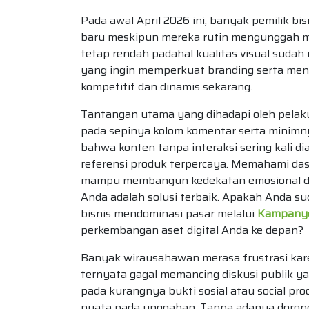
Pada awal April 2026 ini, banyak pemilik 
baru meskipun mereka rutin mengunggah mat
tetap rendah padahal kualitas visual sudah 
yang ingin memperkuat branding serta meni
kompetitif dan dinamis sekarang.
Tantangan utama yang dihadapi oleh pelaku
pada sepinya kolom komentar serta minimn
bahwa konten tanpa interaksi sering kali di
referensi produk terpercaya. Memahami da
mampu membangun kedekatan emosional de
Anda adalah solusi terbaik. Apakah Anda su
bisnis mendominasi pasar melalui
Kampanye
perkembangan aset digital Anda ke depan?
Banyak wirausahawan merasa frustrasi kare
ternyata gagal memancing diskusi publik yan
pada kurangnya bukti sosial atau social 
nyata pada unggahan. Tanpa adanya doronga