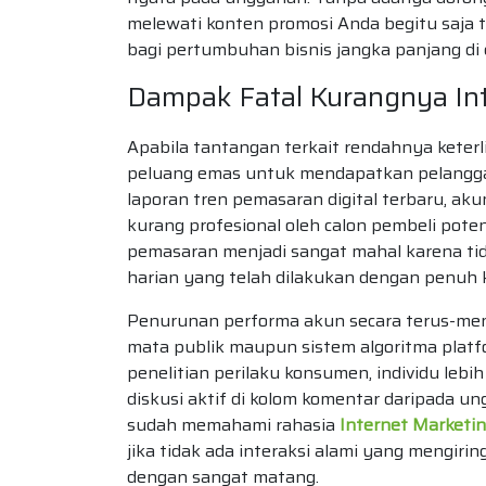
melewati konten promosi Anda begitu saja
bagi pertumbuhan bisnis jangka panjang di ek
Dampak Fatal Kurangnya Int
Apabila tantangan terkait rendahnya keterli
peluang emas untuk mendapatkan pelanggan
laporan tren pemasaran digital terbaru, ak
kurang profesional oleh calon pembeli poten
pemasaran menjadi sangat mahal karena tid
harian yang telah dilakukan dengan penuh ke
Penurunan performa akun secara terus-men
mata publik maupun sistem algoritma platfo
penelitian perilaku konsumen, individu leb
diskusi aktif di kolom komentar daripada 
sudah memahami rahasia
Internet Marketi
jika tidak ada interaksi alami yang mengir
dengan sangat matang.