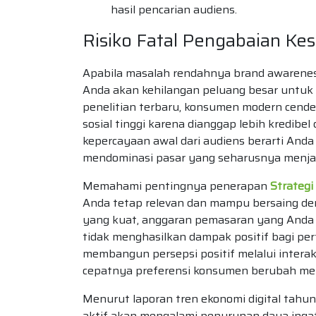
hasil pencarian audiens.
Risiko Fatal Pengabaian Kes
Apabila masalah rendahnya brand awareness 
Anda akan kehilangan peluang besar untuk 
penelitian terbaru, konsumen modern cender
sosial tinggi karena dianggap lebih kredibe
kepercayaan awal dari audiens berarti And
mendominasi pasar yang seharusnya menjadi
Memahami pentingnya penerapan
Strateg
Anda tetap relevan dan mampu bersaing de
yang kuat, anggaran pemasaran yang Anda k
tidak menghasilkan dampak positif bagi pe
membangun persepsi positif melalui interak
cepatnya preferensi konsumen berubah mengi
Menurut laporan tren ekonomi digital tahun 
aktif akan mengalami penurunan daya inga