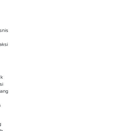
snis
aksi
ek
si
yang
a
g
ah