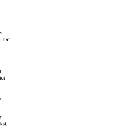
is
lihat
t
lui
i
a
t
si.