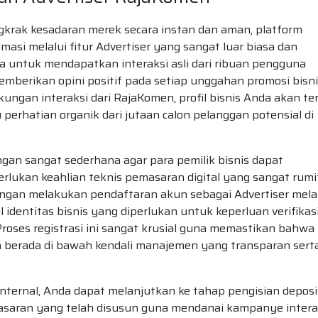
ngkrak kesadaran merek secara instan dan aman, platform
si melalui fitur Advertiser yang sangat luar biasa dan
 untuk mendapatkan interaksi asli dari ribuan pengguna
mberikan opini positif pada setiap unggahan promosi bisn
ngan interaksi dari RajaKomen, profil bisnis Anda akan ter
perhatian organik dari jutaan calon pelanggan potensial di
gan sangat sederhana agar para pemilik bisnis dapat
lukan keahlian teknis pemasaran digital yang sangat rumi
engan melakukan pendaftaran akun sebagai Advertiser mela
 identitas bisnis yang diperlukan untuk keperluan verifikas
roses registrasi ini sangat krusial guna memastikan bahwa
an berada di bawah kendali manajemen yang transparan sert
m internal, Anda dapat melanjutkan ke tahap pengisian deposi
asaran yang telah disusun guna mendanai kampanye interak