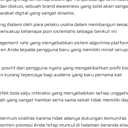
dan diskusi, sebuah brand awareness yang solid akan sanga
arakat digital yang sangat dinamis.
ring dialami oleh para pelaku usaha dalam membangun kesa
mencakup beberapa poin sistematis sebagai berikut ini:
gagement rate yang menyebabkan sistem algoritma platfor
ten Anda kepada pengguna baru yang memiliki minat serup
positif dari pengguna nyata yang mengakibatkan profil bis
dan kurang tepercaya bagi audiens yang baru pertama kali
ek bola salju interaksi yang menyebabkan setiap unggah
arah yang sangat hambar serta sama sekali tidak memiliki da
entum viralitas karena tidak adanya dukungan komunitas
 konten promosi Anda tetap muncul di halaman beranda ata