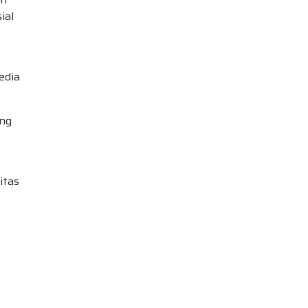
ial
edia
ang
itas