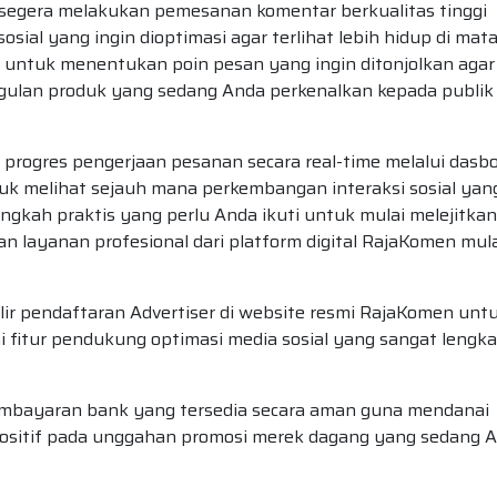
segera melakukan pemesanan komentar berkualitas tinggi
ial yang ingin dioptimasi agar terlihat lebih hidup di mat
uh untuk menentukan poin pesan yang ingin ditonjolkan agar
ggulan produk yang sedang Anda perkenalkan kepada publik
progres pengerjaan pesanan secara real-time melalui dasb
tuk melihat sejauh mana perkembangan interaksi sosial yan
angkah praktis yang perlu Anda ikuti untuk mulai melejitkan
n layanan profesional dari platform digital RajaKomen mul
lir pendaftaran Advertiser di website resmi RajaKomen unt
fitur pendukung optimasi media sosial yang sangat lengk
pembayaran bank yang tersedia secara aman guna mendanai
ositif pada unggahan promosi merek dagang yang sedang 