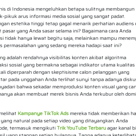
bisnis di Indonesia mengeluhkan betapa sulitnya membangun
-pikuk arus informasi media sosial yang sangat padat.
n estetika tinggi tetap gagal menarik perhatian audiens
get pasar yang Anda sasar selama ini? Bagaimana cara Anda
 tidak hanya lewat begitu saja, melainkan mampu menemp
s permasalahan yang sedang mereka hadapi saat ini?
 adalah rendahnya visibilitas konten akibat algoritma
si sosial yang bermakna sebagai indikator utama kualitas
kali diperparah dengan skeptisisme calon pelanggan yang
ntar pada unggahan Anda terlihat sunyi tanpa adanya disku
nyadari bahwa sekadar memproduksi konten visual yang can
 hanya akan membuat merek bisnis Anda terkubur oleh domi
 melihat
Kampanye TikTok Ads
mereka tidak memberikan ha
 yang natural pada setiap video yang ditayangkan. Anda
ode, termasuk mengikuti
Trik YouTube Terbaru
agar kanal b
sil yang stagnan setiap bulannya. Tanpa adanya keterlibat