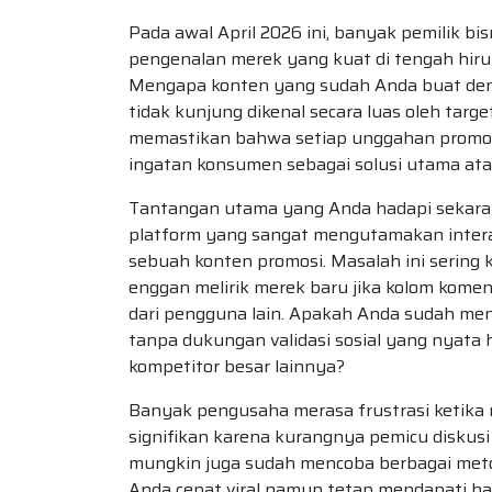
Pada awal April 2026 ini, banyak pemilik 
pengenalan merek yang kuat di tengah hiruk
Mengapa konten yang sudah Anda buat denga
tidak kunjung dikenal secara luas oleh tar
memastikan bahwa setiap unggahan promosi
ingatan konsumen sebagai solusi utama ata
Tantangan utama yang Anda hadapi sekarang
platform yang sangat mengutamakan interak
sebuah konten promosi. Masalah ini sering 
enggan melirik merek baru jika kolom kome
dari pengguna lain. Apakah Anda sudah me
tanpa dukungan validasi sosial yang nyata
kompetitor besar lainnya?
Banyak pengusaha merasa frustrasi ketika
signifikan karena kurangnya pemicu diskusi
mungkin juga sudah mencoba berbagai met
Anda cepat viral namun tetap mendapati ha