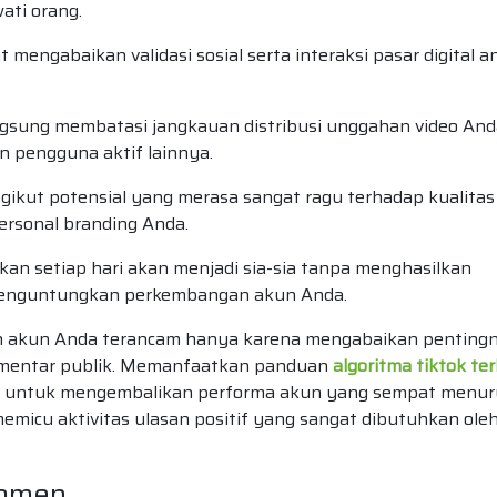
ati orang.
engabaikan validasi sosial serta interaksi pasar digital a
ngsung membatasi jangkauan distribusi unggahan video And
an pengguna aktif lainnya.
gikut potensial yang merasa sangat ragu terhadap kualitas
personal branding Anda.
kan setiap hari akan menjadi sia-sia tanpa menghasilkan
enguntungkan perkembangan akun Anda.
n akun Anda terancam hanya karena mengabaikan penting
omentar publik. Memanfaatkan panduan
algoritma tiktok te
as untuk mengembalikan performa akun yang sempat menu
emicu aktivitas ulasan positif yang sangat dibutuhkan ole
Komen