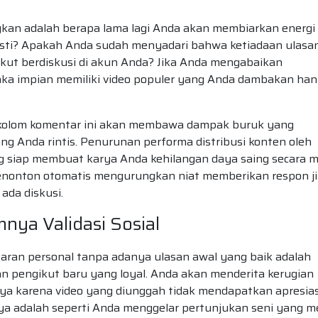
kan adalah berapa lama lagi Anda akan membiarkan energi
 pasti? Apakah Anda sudah menyadari bahwa ketiadaan ulasa
ikut berdiskusi di akun Anda? Jika Anda mengabaikan
aka impian memiliki video populer yang Anda dambakan ha
i kolom komentar ini akan membawa dampak buruk yang
g Anda rintis. Penurunan performa distribusi konten oleh
 siap membuat karya Anda kehilangan daya saing secara ma
 penonton otomatis mengurungkan niat memberikan respon j
ada diskusi.
nya Validasi Sosial
aran personal tanpa adanya ulasan awal yang baik adalah
 pengikut baru yang loyal. Anda akan menderita kerugian
rya karena video yang diunggah tidak mendapatkan apresias
tnya adalah seperti Anda menggelar pertunjukan seni yang 