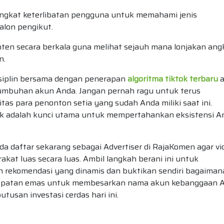
tingkat keterlibatan pengguna untuk memahami jenis
alon pengikut.
ten secara berkala guna melihat sejauh mana lonjakan ang
n.
isiplin bersama dengan penerapan
algoritma tiktok terbaru
a
tumbuhan akun Anda. Jangan pernah ragu untuk terus
tas para penonton setia yang sudah Anda miliki saat ini.
aik adalah kunci utama untuk mempertahankan eksistensi A
a daftar sekarang sebagai Advertiser di RajaKomen agar vi
kat luas secara luas. Ambil langkah berani ini untuk
 rekomendasi yang dinamis dan buktikan sendiri bagaiman
sempatan emas untuk membesarkan nama akun kebanggaan 
tusan investasi cerdas hari ini.