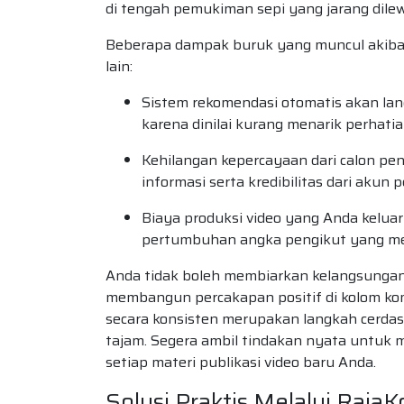
di tengah pemukiman sepi yang jarang dilew
Beberapa dampak buruk yang muncul akibat m
lain:
Sistem rekomendasi otomatis akan la
karena dinilai kurang menarik perhati
Kehilangan kepercayaan dari calon pen
informasi serta kredibilitas dari akun 
Biaya produksi video yang Anda keluar
pertumbuhan angka pengikut yang m
Anda tidak boleh membiarkan kelangsunga
membangun percakapan positif di kolom k
secara konsisten merupakan langkah cerd
tajam. Segera ambil tindakan nyata untuk m
setiap materi publikasi video baru Anda.
Solusi Praktis Melalui Raja