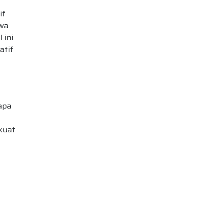
if
hwa
 ini
atif
apa
kuat