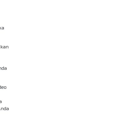
ka
kan
nda
deo
a
Anda