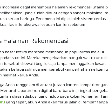
i Indonesia gagal menembus halaman rekomendasi utama 
melihat video yang sudah dibuat dengan sangat maksimal te
ka setiap harinya. Fenomena ini dipicu oleh sistem cerdas
kualitas interaksi awal sebuah konten sebelum
s Halaman Rekomendasi
an besar ketika mencoba membangun popularitas melalui
 padat saat ini. Mereka mengeluarkan banyak waktu untuk
 tersebut dilewati begitu saja tanpa meninggalkan kesan
sakan betapa sulitnya memperebutkan perhatian netizen 
m melihat karya Anda.
rya Anda tenggelam di antara jutaan konten kompetitor yan
. Menurut laporan tren digital baru-baru ini, tingkat penyeb
umlah ulasan diskusi yang hidup pada kolom komentar. Tan
aru
yang tepat, akun Anda akan terus jalan di tempat tanpa