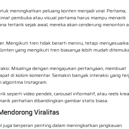
ntuk meningkatkan peluang konten menjadi viral. Pertama,
alimat pembuka atau visual pertama harus mampu menarik
guna tertarik sejak awal, mereka akan cenderung menonton 
r. Mengikuti tren tidak berarti meniru, tetapi menyesuaik
. Konten yang mengikuti tren biasanya lebih mudah ditemuk
raksi. Misalnya dengan mengajukan pertanyaan, membuat
apat di kolom komentar. Semakin banyak interaksi yang terj
 algoritma Instagram.
 seperti video pendek, carousel informatif, atau reels kreat
arik perhatian dibandingkan gambar statis biasa.
endorong Viralitas
al juga berperan penting dalam meningkatkan jangkauan.