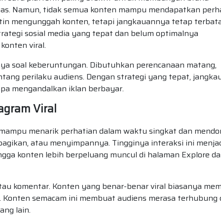
luas. Namun, tidak semua konten mampu mendapatkan perh
utin mengunggah konten, tetapi jangkauannya tetap terbata
strategi sosial media yang tepat dan belum optimalnya
onten viral.
nya soal keberuntungan. Dibutuhkan perencanaan matang,
tang perilaku audiens. Dengan strategi yang tepat, jangka
npa mengandalkan iklan berbayar.
gram Viral
g mampu menarik perhatian dalam waktu singkat dan mendo
gikan, atau menyimpannya. Tingginya interaksi ini menja
hingga konten lebih berpeluang muncul di halaman Explore d
atau komentar. Konten yang benar-benar viral biasanya memi
uat. Konten semacam ini membuat audiens merasa terhubung
ng lain.