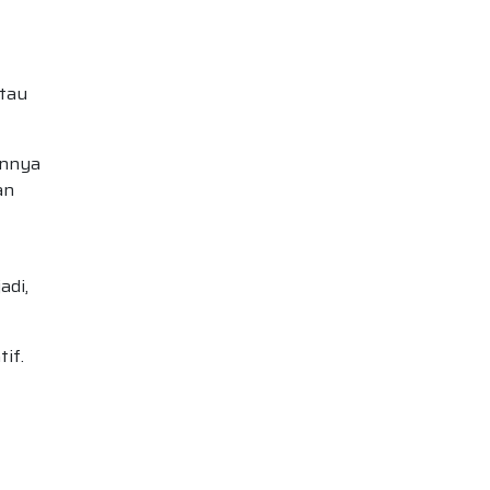
atau
annya
an
adi,
if.