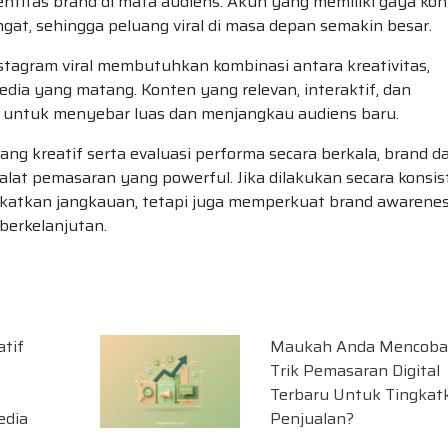
titas brand di mata audiens. Akun yang memiliki gaya ko
ngat, sehingga peluang viral di masa depan semakin besar.
tagram viral membutuhkan kombinasi antara kreativitas,
edia yang matang. Konten yang relevan, interaktif, dan
ar untuk menyebar luas dan menjangkau audiens baru.
g kreatif serta evaluasi performa secara berkala, brand d
lat pemasaran yang powerful. Jika dilakukan secara konsis
ingkatkan jangkauan, tetapi juga memperkuat brand awarene
berkelanjutan.
atif
Maukah Anda Mencoba
Trik Pemasaran Digital
Terbaru Untuk Tingkat
edia
Penjualan?