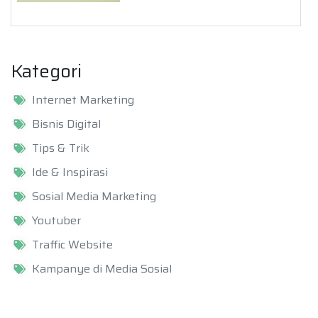
Kategori
Internet Marketing
Bisnis Digital
Tips & Trik
Ide & Inspirasi
Sosial Media Marketing
Youtuber
Traffic Website
Kampanye di Media Sosial