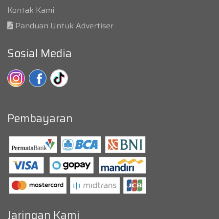
Kontak Kami
Panduan Untuk Advertiser
Sosial Media
Pembayaran
Jaringan Kami