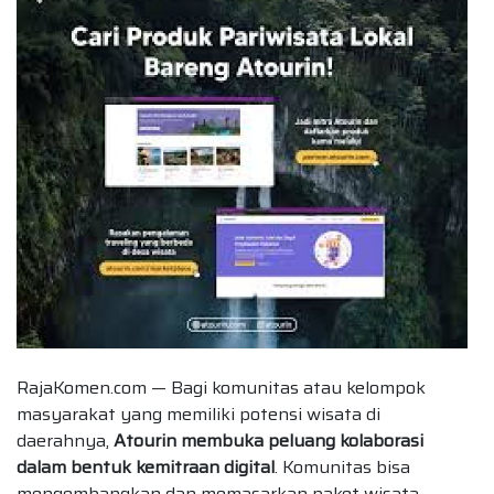
RajaKomen.com — Bagi komunitas atau kelompok
masyarakat yang memiliki potensi wisata di
daerahnya,
Atourin membuka peluang kolaborasi
dalam bentuk kemitraan digital
. Komunitas bisa
mengembangkan dan memasarkan paket wisata