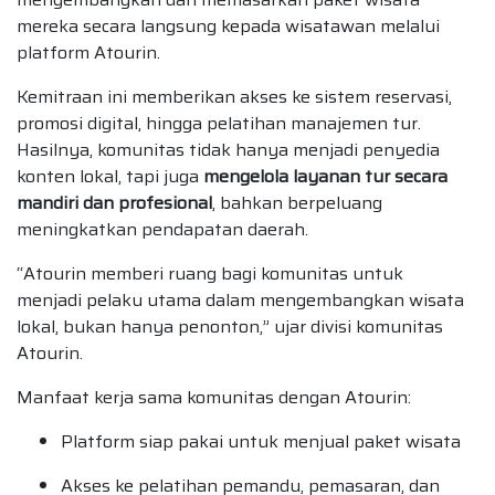
mereka secara langsung kepada wisatawan melalui
platform Atourin.
Kemitraan ini memberikan akses ke sistem reservasi,
promosi digital, hingga pelatihan manajemen tur.
Hasilnya, komunitas tidak hanya menjadi penyedia
konten lokal, tapi juga
mengelola layanan tur secara
mandiri dan profesional
, bahkan berpeluang
meningkatkan pendapatan daerah.
“Atourin memberi ruang bagi komunitas untuk
menjadi pelaku utama dalam mengembangkan wisata
lokal, bukan hanya penonton,” ujar divisi komunitas
Atourin.
Manfaat kerja sama komunitas dengan Atourin:
Platform siap pakai untuk menjual paket wisata
Akses ke pelatihan pemandu, pemasaran, dan