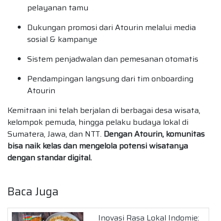
pelayanan tamu
Dukungan promosi dari Atourin melalui media
sosial & kampanye
Sistem penjadwalan dan pemesanan otomatis
Pendampingan langsung dari tim onboarding
Atourin
Kemitraan ini telah berjalan di berbagai desa wisata,
kelompok pemuda, hingga pelaku budaya lokal di
Sumatera, Jawa, dan NTT.
Dengan Atourin, komunitas
bisa naik kelas dan mengelola potensi wisatanya
dengan standar digital.
Baca Juga
Inovasi Rasa Lokal Indomie: