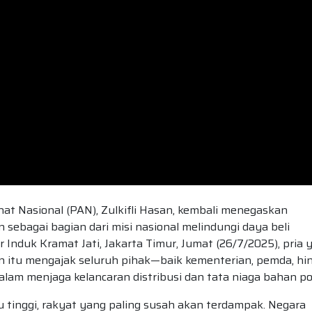
 Nasional (PAN), Zulkifli Hasan, kembali menegaskan
 sebagai bagian dari misi nasional melindungi daya beli
Induk Kramat Jati, Jakarta Timur, Jumat (26/7/2025), pria 
n itu mengajak seluruh pihak—baik kementerian, pemda, hi
am menjaga kelancaran distribusi dan tata niaga bahan po
alu tinggi, rakyat yang paling susah akan terdampak. Negara