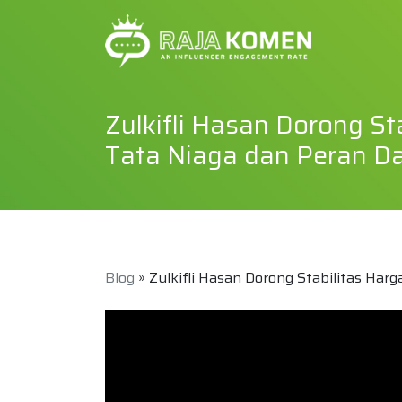
Zulkifli Hasan Dorong S
Tata Niaga dan Peran D
Blog
» Zulkifli Hasan Dorong Stabilitas Ha