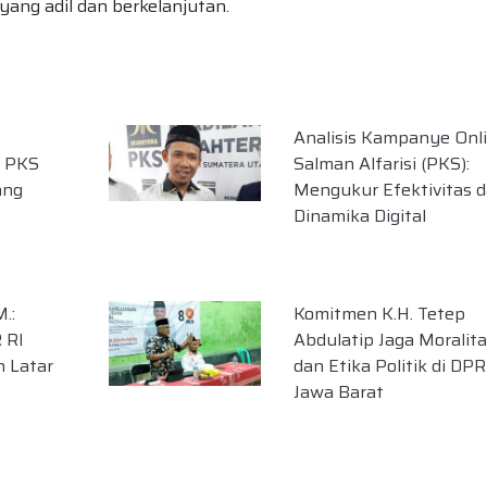
ang adil dan berkelanjutan.
Analisis Kampanye Onl
i PKS
Salman Alfarisi (PKS):
ang
Mengukur Efektivitas 
Dinamika Digital
M.:
Komitmen K.H. Tetep
 RI
Abdulatip Jaga Moralita
n Latar
dan Etika Politik di DP
Jawa Barat