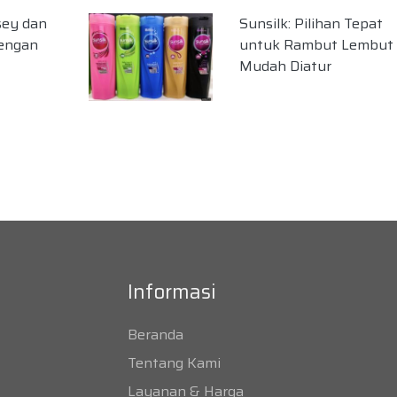
sey dan
Sunsilk: Pilihan Tepat
dengan
untuk Rambut Lembut
Mudah Diatur
Informasi
Beranda
Tentang Kami
Layanan & Harga