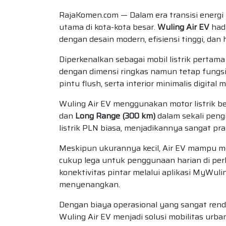
RajaKomen.com — Dalam era transisi energi 
utama di kota-kota besar.
Wuling Air EV
hadi
dengan desain modern, efisiensi tinggi, dan
Diperkenalkan sebagai mobil listrik pertama
dengan dimensi ringkas namun tetap fungsio
pintu flush, serta interior minimalis digita
Wuling Air EV menggunakan motor listrik b
dan
Long Range (300 km)
dalam sekali peng
listrik PLN biasa, menjadikannya sangat pr
Meskipun ukurannya kecil, Air EV mampu
cukup lega untuk penggunaan harian di perk
konektivitas pintar melalui aplikasi MyWu
menyenangkan.
Dengan biaya operasional yang sangat renda
Wuling Air EV menjadi solusi mobilitas urb