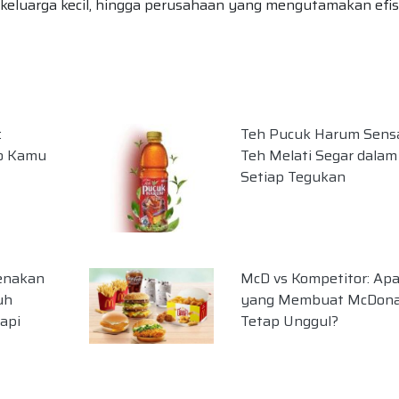
, keluarga kecil, hingga perusahaan yang mengutamakan efis
:
Teh Pucuk Harum Sens
eo Kamu
Teh Melati Segar dalam
Setiap Tegukan
enakan
McD vs Kompetitor: Ap
uh
yang Membuat McDonal
api
Tetap Unggul?