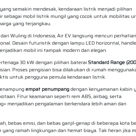
yang semakin mendesak, kendaraan listrik menjadi pilihan
r sebagai mobil listrik mungil yang cocok untuk mobilitas u
 harga yang terjangkau.
 dari Wuling di Indonesia, Air EV langsung mencuri perhatia
nal. Desain futuristik dengan lampu LED horizontal, handl
l menjadikan mobil ini tampak modern dan elegan.
ertenaga 30 kW dengan pilihan baterai
Standard Range (200
isian. Proses pengisian bisa dilakukan di rumah menggunak
aktis untuk pengguna pemula kendaraan listrik.
 menampung
empat penumpang
dengan kenyamanan kabin 
otaan. Fitur keamanan seperti rem ABS, airbag, serta
ling+ menjadikan pengalaman berkendara lebih aman dan
h, bebas emisi, dan bebas ganjil-genap di beberapa kota be
an yang ramah lingkungan dan hemat biaya. Tak heran jika m