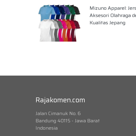
Mizuno Apparel: Jer
Aksesori Olahraga 
Kualitas Jepang
Rajakomen.com
Jalan Cimanuk No. 6
Bandung 40115 - Jawa Barat
Indonesia