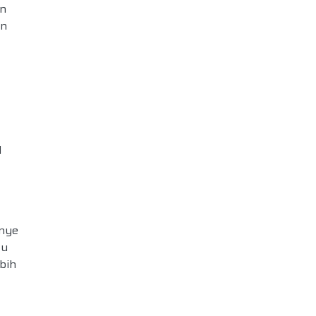
an
an
l
nye
tu
bih