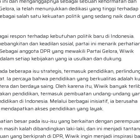
 ini dan menganggapnya sebagai sebuah kehormatan dan
elora, ia telah menunjukkan dedikasi yang tinggi terhadap
ebagai salah satu kekuatan politik yang sedang naik daun d
agai respon terhadap kebutuhan politik baru di Indonesia.
bangkitan dan keadilan sosial, partai ini menarik perhatia
Sebagai anggota DPR yang mewakili Partai Gelora, Wiwik
alam setiap kebijakan yang ia usulkan dan dukung.
da beberapa isu strategis, termasuk pendidikan, perlindun
. Ia percaya bahwa pendidikan yang berkualitas adalah ku
ra dan berdaya saing. Oleh karena itu, Wiwik banyak terli
ijakan pendidikan, termasuk pembuatan undang-undang ya
dikan di Indonesia. Melalui berbagai inisiatif, ia berusaha
 mendapatkan akses pendidikan yang layak.
hatian besar pada isu-isu yang berkaitan dengan perempuan
n masih kalah dibandingkan laki-laki, dan ini menjadi tanta
uan yang berkiprah di DPR, Wiwik ingin menjadi inspirasi ba