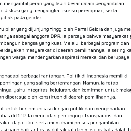
dan mengambil peran yang lebih besar dalam pengambilan
an diskusi yang mengangkat isu-isu perempuan, serta
pihak pada gender.
pilar yang dijunjung tinggi oleh Partai Gelora dan juga me
asnya sebagai anggota DPR. Ia percaya bahwa masyarakat
embangun bangsa yang kuat. Melalui berbagai program dan
berdayakan masyarakat di daerah pemilihannya. Ia sering ka
dengan warga, mendengarkan aspirasi mereka, dan berupaya
ghadapi berbagai tantangan. Politik di Indonesia memiliki
pentingan yang saling bertentangan. Namun, ia tetap
inya, yaitu integritas, kejujuran, dan komitmen untuk mela
n dipercaya oleh konstituen di daerah pemilihannya.
al untuk berkomunikasi dengan publik dan menyebarkan
bahas di DPR. Ia menyadari pentingnya transparansi dan
yarakat dapat ikut serta memahami proses pengambilan
ikasi yang baik antara wakil rakyat dan masyarakat adalah h