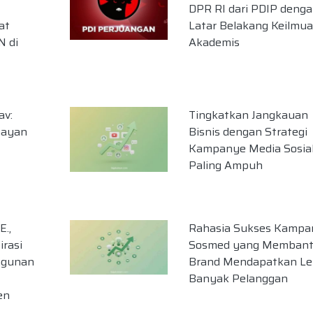
DPR RI dari PDIP deng
at
Latar Belakang Keilmu
N di
Akademis
av:
Tingkatkan Jangkauan
nayan
Bisnis dengan Strategi
Kampanye Media Sosia
Paling Ampuh
E.,
Rahasia Sukses Kampa
rasi
Sosmed yang Memban
ngunan
Brand Mendapatkan Le
Banyak Pelanggan
en