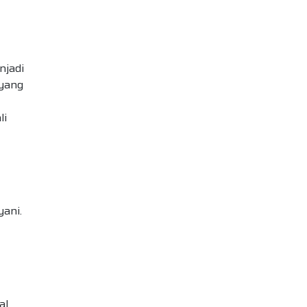
njadi
 yang
li
yani.
al