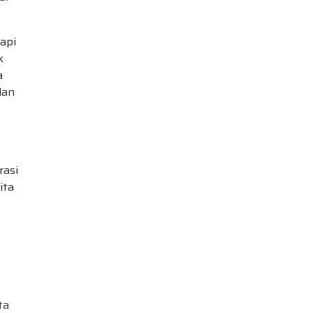
tapi
k
a
dan
rasi
ita
ta