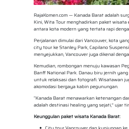
RajaKomen.com — Kanada Barat adalah surga
Kini, Wita Tour menghadirkan paket wisata
antara kota modern yang tertata rapi denga
Perjalanan dimulai dari Vancouver, kota ya
city tour ke Stanley Park, Capilano Suspen
menyejukkan, Vancouver juga dikenal denga
Kemudian, rombongan menuju kawasan Pegu
Banff National Park. Danau biru jernih yang
untuk relaksasi dan fotografi. Wisatawan ju
akomodasi bergaya kabin pegunungan.
“Kanada Barat menawarkan ketenangan dan 
adalah destinasi healing yang sejati,” ujar t
Keunggulan paket wisata Kanada Barat:
City tour Vancouver dan kunjungan ke