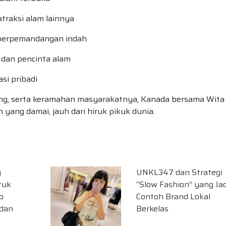
atraksi alam lainnya
 berpemandangan indah
, dan pencinta alam
si pribadi
ang, serta keramahan masyarakatnya, Kanada bersama Wita
ang damai, jauh dari hiruk pikuk dunia.
g
UNKL347 dan Strategi
tuk
“Slow Fashion” yang Jad
o
Contoh Brand Lokal
 dan
Berkelas