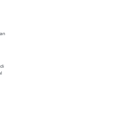
an
di
l