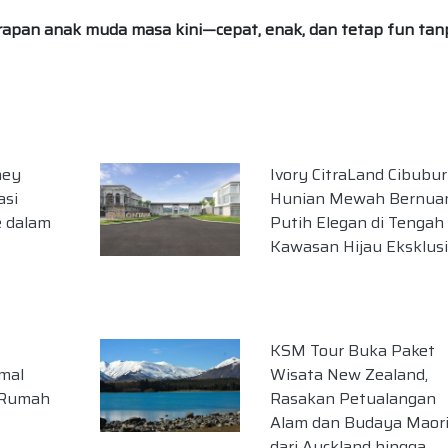
pan anak muda masa kini—cepat, enak, dan tetap fun tan
hey
Ivory CitraLand Cibubur
asi
Hunian Mewah Bernua
e dalam
Putih Elegan di Tengah
Kawasan Hijau Eksklusi
KSM Tour Buka Paket
mal
Wisata New Zealand,
 Rumah
Rasakan Petualangan
Alam dan Budaya Maor
dari Auckland hingga