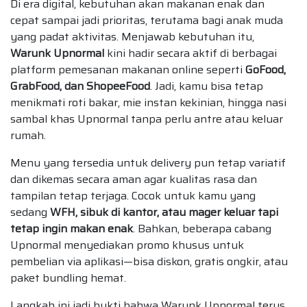
Di era digital, kebutuhan akan makanan enak dan
cepat sampai jadi prioritas, terutama bagi anak muda
yang padat aktivitas. Menjawab kebutuhan itu,
Warunk Upnormal
kini hadir secara aktif di berbagai
platform pemesanan makanan online seperti
GoFood,
GrabFood, dan ShopeeFood
. Jadi, kamu bisa tetap
menikmati roti bakar, mie instan kekinian, hingga nasi
sambal khas Upnormal tanpa perlu antre atau keluar
rumah.
Menu yang tersedia untuk delivery pun tetap variatif
dan dikemas secara aman agar kualitas rasa dan
tampilan tetap terjaga. Cocok untuk kamu yang
sedang
WFH, sibuk di kantor, atau mager keluar tapi
tetap ingin makan enak
. Bahkan, beberapa cabang
Upnormal menyediakan promo khusus untuk
pembelian via aplikasi—bisa diskon, gratis ongkir, atau
paket bundling hemat.
Langkah ini jadi bukti bahwa Warunk Upnormal terus