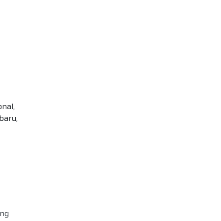
onal,
baru,
ong