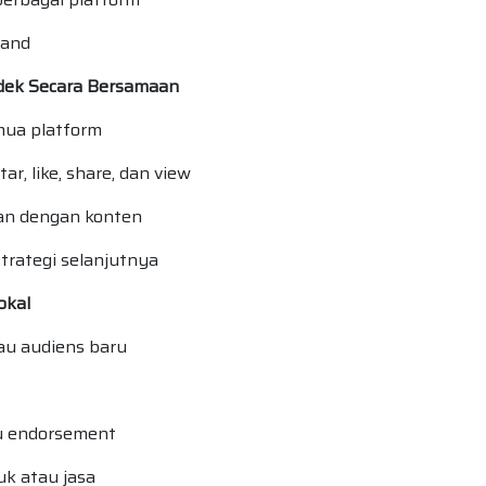
rand
dek Secara Bersamaan
mua platform
, like, share, dan view
van dengan konten
strategi selanjutnya
okal
au audiens baru
u endorsement
k atau jasa