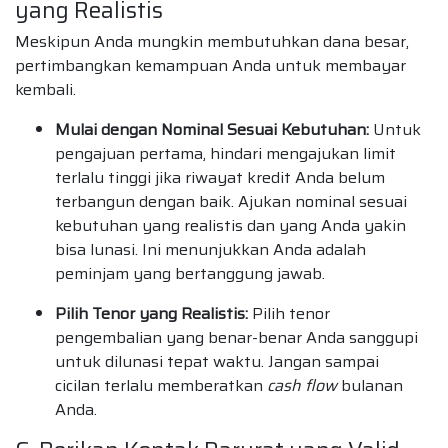
yang Realistis
Meskipun Anda mungkin membutuhkan dana besar,
pertimbangkan kemampuan Anda untuk membayar
kembali.
Mulai dengan Nominal Sesuai Kebutuhan:
Untuk
pengajuan pertama, hindari mengajukan limit
terlalu tinggi jika riwayat kredit Anda belum
terbangun dengan baik. Ajukan nominal sesuai
kebutuhan yang realistis dan yang Anda yakin
bisa lunasi. Ini menunjukkan Anda adalah
peminjam yang bertanggung jawab.
Pilih Tenor yang Realistis:
Pilih tenor
pengembalian yang benar-benar Anda sanggupi
untuk dilunasi tepat waktu. Jangan sampai
cicilan terlalu memberatkan
cash flow
bulanan
Anda.