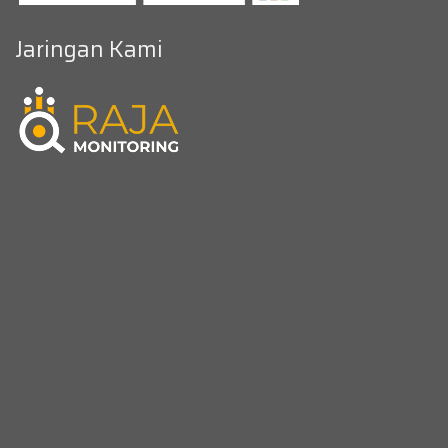
Jaringan Kami