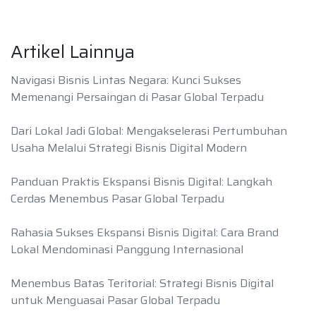
Artikel Lainnya
Navigasi Bisnis Lintas Negara: Kunci Sukses
Memenangi Persaingan di Pasar Global Terpadu
Dari Lokal Jadi Global: Mengakselerasi Pertumbuhan
Usaha Melalui Strategi Bisnis Digital Modern
Panduan Praktis Ekspansi Bisnis Digital: Langkah
Cerdas Menembus Pasar Global Terpadu
Rahasia Sukses Ekspansi Bisnis Digital: Cara Brand
Lokal Mendominasi Panggung Internasional
Menembus Batas Teritorial: Strategi Bisnis Digital
untuk Menguasai Pasar Global Terpadu