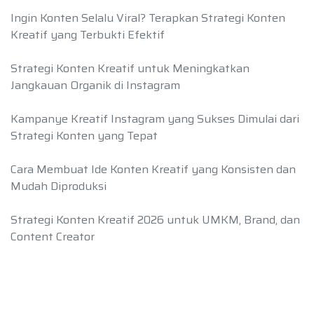
Ingin Konten Selalu Viral? Terapkan Strategi Konten
Kreatif yang Terbukti Efektif
Strategi Konten Kreatif untuk Meningkatkan
Jangkauan Organik di Instagram
Kampanye Kreatif Instagram yang Sukses Dimulai dari
Strategi Konten yang Tepat
Cara Membuat Ide Konten Kreatif yang Konsisten dan
Mudah Diproduksi
Strategi Konten Kreatif 2026 untuk UMKM, Brand, dan
Content Creator