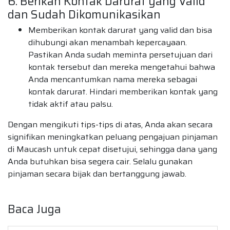
6. Berikan Kontak Darurat yang Valid
dan Sudah Dikomunikasikan
Memberikan kontak darurat yang valid dan bisa
dihubungi akan menambah kepercayaan.
Pastikan Anda sudah meminta persetujuan dari
kontak tersebut dan mereka mengetahui bahwa
Anda mencantumkan nama mereka sebagai
kontak darurat. Hindari memberikan kontak yang
tidak aktif atau palsu.
Dengan mengikuti tips-tips di atas, Anda akan secara
signifikan meningkatkan peluang pengajuan pinjaman
di Maucash untuk cepat disetujui, sehingga dana yang
Anda butuhkan bisa segera cair. Selalu gunakan
pinjaman secara bijak dan bertanggung jawab.
Baca Juga