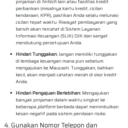
pinjaman di
fintech
lain atau fasilitas kredit
perbankan (misalnya kartu kredit, cicilan
kendaraan, KPR), pastikan Anda selalu melunasi
cicilan tepat waktu. Riwayat pembayaran yang
bersih akan tercatat di Sistem Layanan
Informasi Keuangan (SLIK) OJK dan sangat
mendukung persetujuan Anda.
Hindari Tunggakan:
Jangan memiliki tunggakan
di lembaga keuangan mana pun sebelum
mengajukan ke Maucash. Tunggakan, bahkan
kecil, akan menjadi catatan merah di skor kredit
Anda.
Hindari Pengajuan Berlebihan:
Mengajukan
banyak pinjaman dalam waktu singkat ke
beberapa
platform
berbeda dapat menimbulkan
kesan negatif pada sistem penilaian risiko.
4. Gunakan Nomor Telepon dan