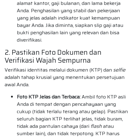
alamat kantor, gaji bulanan, dan lama bekerja
Anda. Penghasilan yang stabil dan pekerjaan
yang jelas adalah indikator kuat kemampuan
bayar Anda. Jika diminta, siapkan slip gaji atau
bukti penghasilan lain yang relevan dan bisa
diverifikasi.
2. Pastikan Foto Dokumen dan
Verifikasi Wajah Sempurna
Verifikasi identitas melalui dokumen (KTP) dan
selfie
adalah tahap krusial yang menentukan persetujuan
awal Anda.
Foto KTP Jelas dan Terbaca:
Ambil foto KTP asli
Anda di tempat dengan pencahayaan yang
cukup (tidak terlalu terang atau gelap). Pastikan
seluruh bagian KTP terlihat jelas, tidak buram,
tidak ada pantulan cahaya (dari
flash
atau
sumber lain), dan tidak terpotong. KTP harus