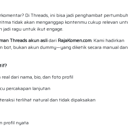
rkomentar? Di Threads, ini bisa jadi penghambat pertumbu
goritma tidak akan menganggap kontenmu cukup relevan unt
n jadi ragu untuk ikut engage.
man Threads akun asli
dari
RajaKomen.com
. Kami hadirkan
an bot, bukan akun dummy—yang diketik secara manual dan
tif?
eal dari nama, bio, dan foto profil
cu percakapan lanjutan
eraksi terlihat natural dan tidak dipaksakan
 profil nyata