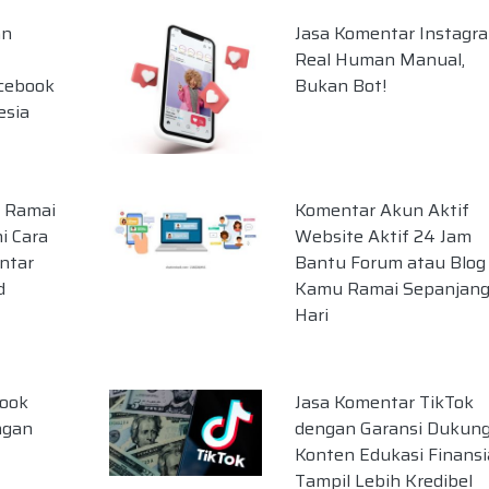
an
Jasa Komentar Instagr
Real Human Manual,
acebook
Bukan Bot!
esia
 Ramai
Komentar Akun Aktif
i Cara
Website Aktif 24 Jam
ntar
Bantu Forum atau Blog
d
Kamu Ramai Sepanjan
Hari
book
Jasa Komentar TikTok
ngan
dengan Garansi Dukun
Konten Edukasi Finansi
Tampil Lebih Kredibel