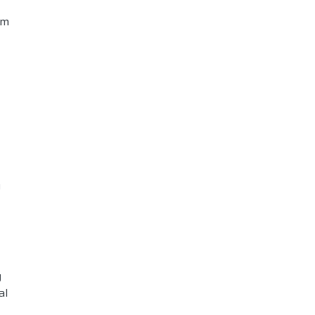
am
g
g
al