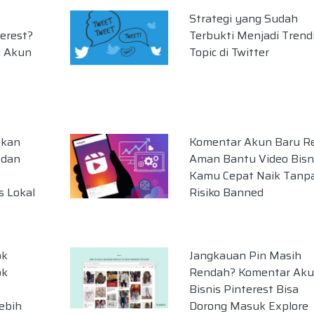
Strategi yang Sudah
terest?
Terbukti Menjadi Trend
i Akun
Topic di Twitter
tkan
Komentar Akun Baru Re
 dan
Aman Bantu Video Bisn
Kamu Cepat Naik Tanp
s Lokal
Risiko Banned
ok
Jangkauan Pin Masih
ok
Rendah? Komentar Ak
Bisnis Pinterest Bisa
ebih
Dorong Masuk Explore