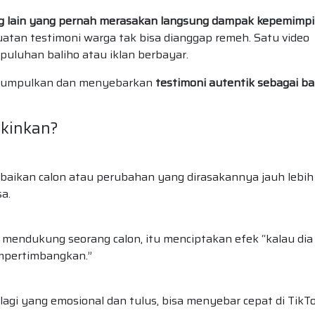
ng lain yang pernah merasakan langsung dampak kepemimp
kuatan testimoni warga tak bisa dianggap remeh. Satu video
 puluhan baliho atau iklan berbayar.
engumpulkan dan menyebarkan
testimoni autentik sebagai b
akinkan?
ebaikan calon atau perubahan yang dirasakannya jauh lebih
a.
a mendukung seorang calon, itu menciptakan efek “kalau dia
mpertimbangkan.”
lagi yang emosional dan tulus, bisa menyebar cepat di TikTo