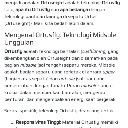
menjadi andalan
Ortuseight
adalah teknologi
Ortusfly
.
Lalu,
apa itu Ortusfly
dan
apa bedanya
dengan
teknologi bantalan lainnya di sepatu Ortus
(Ortuseight)? Mari kita bedah lebih dalam.
Mengenal Ortusfly: Teknologi Midsole
Unggulan
Ortusfly
adalah teknologi bantalan (
cushioning
) yang
dikembangkan oleh Ortuseight dan disematkan pada
bagian
midsole
(sol tengah) sepatu mereka. Midsole
adalah bagian sepatu yang terletak di antara
upper
(bagian atas sepatu) dan
outsole
(sol luar yang
bersentuhan dengan tanah). Peran
midsole
sangat
krusial dalam memberikan bantalan, menyerap
benturan, dan mengembalikan energi saat bergerak.
Secara spesifik, teknologi Ortusfly dirancang untuk:
Responsivitas Tinggi:
Material Ortusfly memiliki