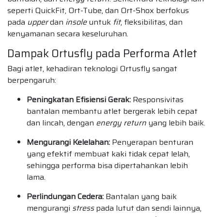
seperti QuickFit, Ort-Tube, dan Ort-Shox berfokus
pada
upper
dan
insole
untuk
fit
, fleksibilitas, dan
kenyamanan secara keseluruhan.
Dampak Ortusfly pada Performa Atlet
Bagi atlet, kehadiran teknologi Ortusfly sangat
berpengaruh:
Peningkatan Efisiensi Gerak:
Responsivitas
bantalan membantu atlet bergerak lebih cepat
dan lincah, dengan
energy return
yang lebih baik.
Mengurangi Kelelahan:
Penyerapan benturan
yang efektif membuat kaki tidak cepat lelah,
sehingga performa bisa dipertahankan lebih
lama.
Perlindungan Cedera:
Bantalan yang baik
mengurangi
stress
pada lutut dan sendi lainnya,