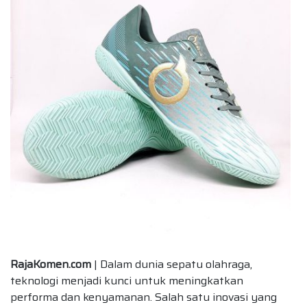
RajaKomen.com
| Dalam dunia sepatu olahraga,
teknologi menjadi kunci untuk meningkatkan
performa dan kenyamanan. Salah satu inovasi yang