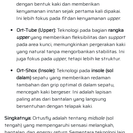
dengan bentuk kaki dan memberikan
kenyamanan instan sejak pertama kali dipakai.
Ini lebih fokus pada
fit
dan kenyamanan
upper
.
Ort-Tube (Upper):
Teknologi pada bagian
rangka
upper
yang memberikan fleksibilitas dan
support
pada area kunci, memungkinkan pergerakan kaki
yang natural tanpa mengorbankan stabilitas. Ini
juga fokus pada
upper
, tetapi lebih ke struktur.
Ort-Shox (Insole):
Teknologi pada
insole (sol
dalam)
sepatu yang memberikan redaman
tambahan dan grip optimal di dalam sepatu,
mencegah kaki bergeser. Ini adalah lapisan
paling atas dari bantalan yang langsung
bersentuhan dengan telapak kaki.
Singkatnya:
Ortusfly adalah tentang
midsole
(sol
tengah) yang mempengaruhi sensasi melangkah,
bantalan, dan
energy return
. Sementara teknologi lain