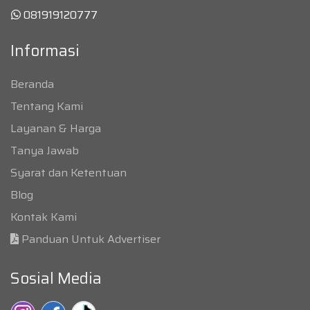
081919120777
Informasi
Beranda
Tentang Kami
Layanan & Harga
Tanya Jawab
Syarat dan Ketentuan
Blog
Kontak Kami
Panduan Untuk Advertiser
Sosial Media