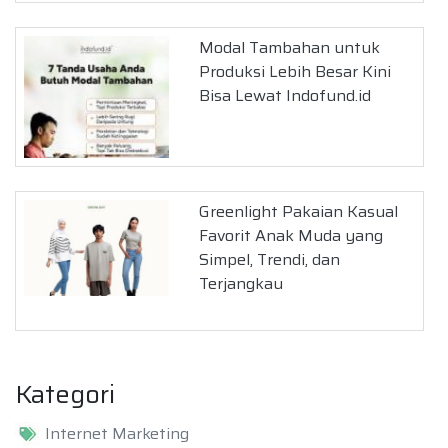
Modal Tambahan untuk
Produksi Lebih Besar Kini
Bisa Lewat Indofund.id
Greenlight Pakaian Kasual
Favorit Anak Muda yang
Simpel, Trendi, dan
Terjangkau
Kategori
Internet Marketing