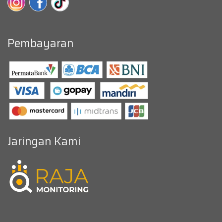
Pembayaran
Jaringan Kami