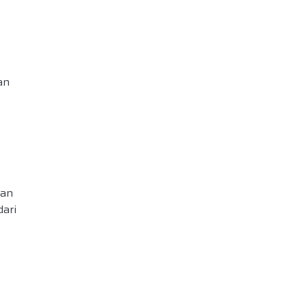
an
uan
dari