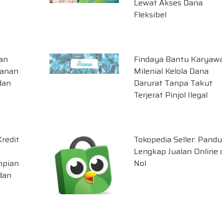
Lewat Akses Dana
Fleksibel
lan
Findaya Bantu Karyaw
lanan
Milenial Kelola Dana
dan
Darurat Tanpa Takut
Terjerat Pinjol Ilegal
redit
Tokopedia Seller: Pand
Lengkap Jualan Online 
mpian
Nol
dan