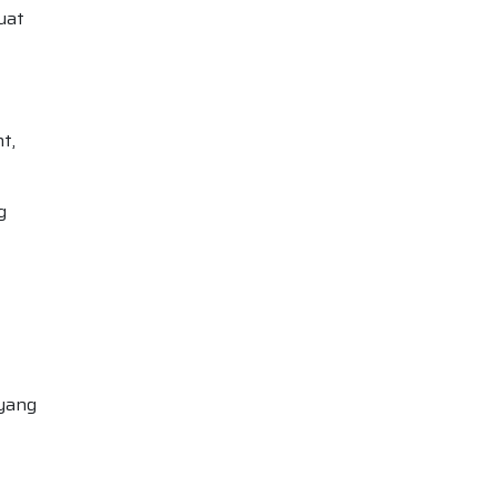
uat
t,
g
 yang