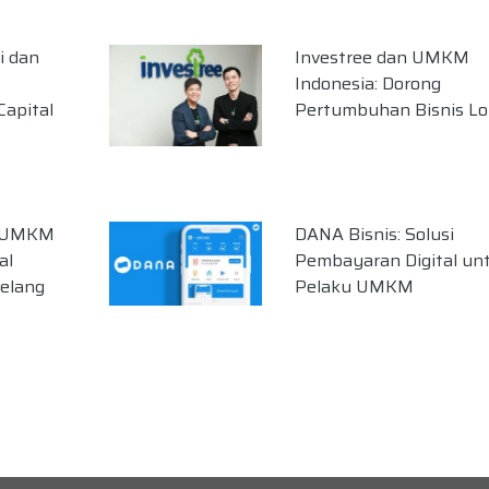
i dan
Investree dan UMKM
Indonesia: Dorong
apital
Pertumbuhan Bisnis Lo
i UMKM
DANA Bisnis: Solusi
al
Pembayaran Digital un
Jelang
Pelaku UMKM