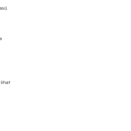
si).
a
lihat