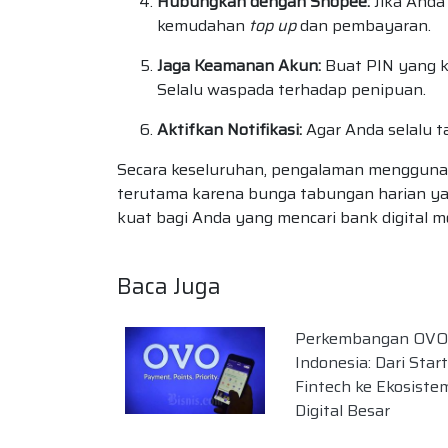
Hubungkan dengan Shopee:
Jika Anda
kemudahan
top up
dan pembayaran.
Jaga Keamanan Akun:
Buat PIN yang k
Selalu waspada terhadap penipuan.
Aktifkan Notifikasi:
Agar Anda selalu ta
Secara keseluruhan, pengalaman menggunak
terutama karena bunga tabungan harian yan
kuat bagi Anda yang mencari bank digital
Baca Juga
Perkembangan OVO 
Indonesia: Dari Star
Fintech ke Ekosiste
Digital Besar