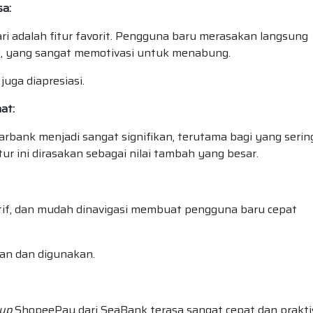
a:
ri adalah fitur favorit. Pengguna baru merasakan langsung
i, yang sangat memotivasi untuk menabung.
uga diapresiasi.
at:
rbank menjadi sangat signifikan, terutama bagi yang serin
tur ini dirasakan sebagai nilai tambah yang besar.
uitif, dan mudah dinavigasi membuat pengguna baru cepat
an dan digunakan.
 up
ShopeePay dari SeaBank terasa sangat cepat dan praktis