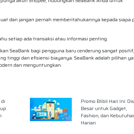
 punya akun Shopee, hubungkan SeaBank Anda untuk
uat dan jangan pernah memberitahukannya kepada siapa 
hu setiap ada transaksi atau informasi penting.
an SeaBank bagi pengguna baru cenderung sangat positif
g tinggi dan efisiensi biayanya. SeaBank adalah pilihan y
 modern dan menguntungkan.
di
Promo Blibli Hari Ini: Di
tup
Besar untuk Gadget,
m
Fashion, dan Kebutuha
Harian