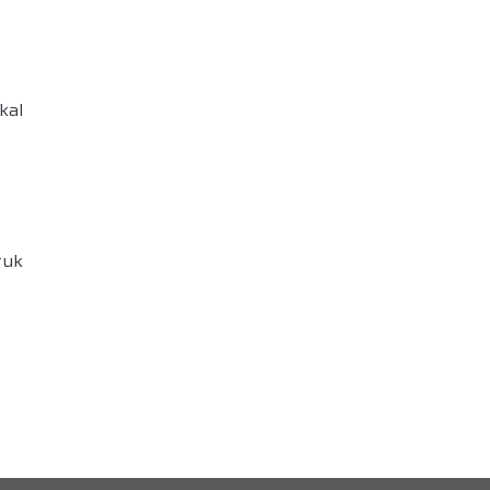
kal
tuk