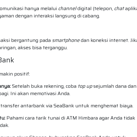
komunikasi hanya melalui
channel
digital (telepon,
chat
aplika
aman dengan interaksi langsung di cabang.
nsaksi bergantung pada
smartphone
dan koneksi internet. Jik
aringan, akses bisa terganggu.
Bank
kin positif:
anya:
Setelah buka rekening, coba
top up
sejumlah dana dan 
agi. Ini akan memotivasi Anda.
transfer antarbank via SeaBank untuk menghemat biaya.
tu:
Pahami cara tarik tunai di ATM Himbara agar Anda tidak
dak.