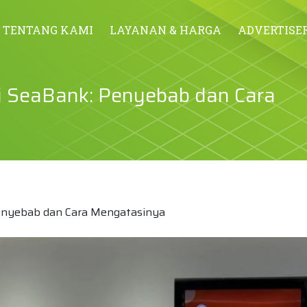
TENTANG KAMI
LAYANAN & HARGA
ADVERTISE
di SeaBank: Penyebab dan Cara
Penyebab dan Cara Mengatasinya