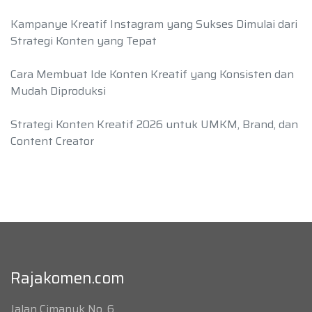
Kampanye Kreatif Instagram yang Sukses Dimulai dari
Strategi Konten yang Tepat
Cara Membuat Ide Konten Kreatif yang Konsisten dan
Mudah Diproduksi
Strategi Konten Kreatif 2026 untuk UMKM, Brand, dan
Content Creator
Rajakomen.com
Jalan Cimanuk No. 6