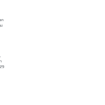
an
si
,
n
29