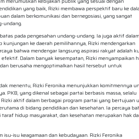
alam merumuskan kebijakan publik yang sesuai dengan
endidikan yang baik, Rizki membawa perspektif baru ke da
puan dalam berkomunikasi dan bernegosiasi, yang sangat
g-undang.
terbatas pada pengesahan undang-undang. Ia juga aktif dala
ap kunjungan ke daerah pemilihannya, Rizki mendengarkan
rcaya bahwa mendengar langsung aspirasi rakyat adalah ku
 efektif. Dalam banyak kesempatan, Rizki menyampaikan ha
, dan berusaha mengoptimalkan hasil tersebut untuk
i tidak menentu, Rizki Feronika menunjukkan komitmennya u
 PKB, yang dikenal sebagai partai berbasis massa, selalu
. Rizki aktif dalam berbagai program partai yang bertujuan 
rutama di bidang pendidikan dan kesehatan. Ia percaya b
i taraf hidup masyarakat, dan kesehatan merupakan hak da
m isu-isu keagamaan dan kebudayaan. Rizki Feronika