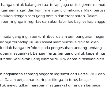
n hanya untuk kalangan tua, tetapi juga untuk generasi mu
ngan semangat dan komitmen yang dimilikinya, Rizki berus
akukan dengan cara yang bersih dan transparan. Dalam
 pentingnya integritas dan akuntabilitas bagi setiap angg
si muda yang ingin berkontribusi dalam pembangunan negeri
nnya terhadap isu-isu sosial membuatnya dicintai oleh
tik tidak hanya terfokus pada pengesahan undang-undang,
idupan masyarakat. Dengan terus berjuang untuk kepenting
tif dari kebijakan yang diambil di DPR dapat dirasakan oleh
n bagaimana seorang anggota legislatif dari Partai PKB dap
 Dalam perjalanan karir politiknya, ia terus belajar,
ntuk mewujudkan harapan masyarakat di tengah berbagai