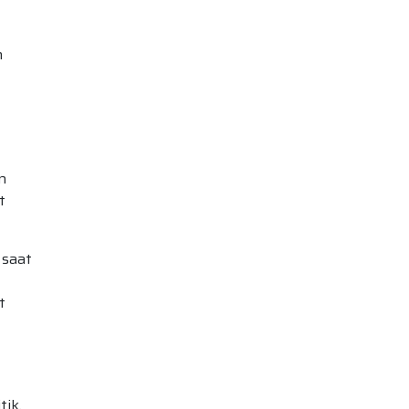
n
n
t
 saat
t
tik.