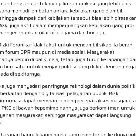
R dan berusaha untuk menjalin komunikasi yang lebih baik
saha menjadi jembatan antara kebijakan yang diambil
ngga dampak dari kebijakan tersebut bisa lebih dirasaka
 Rizki juga aktif dalam memperjuangkan kebijakan yang pro-
g mengedepankan nilai-nilai agama dan budaya.
Rizki Feronika tidak takut untuk mengambil sikap. Ia berani
am forum DPR maupun di media sosial. Masyarakat
a berdiri di balik meja, tetapi juga turun ke lapangan da
i berusaha untuk menjadi politisi yang dekat dengan rakya
ada di sekitarnya.
a juga menyadari pentingnya teknologi dalam dunia politik
g berkaitan dengan digitalisasi pelayanan publik. Rizki
 informasi dapat membantu mempercepat akses masyaraka
ni, PKB di bawah kepemimpinannya juga berkomitmen untuk
elayanan masyarakat, sehingga masyarakat dapat langsung
.
i harapan banyak kaum muda yang ingin terjun ke dunia poli