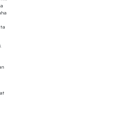
da
aha
ota
.
an
at