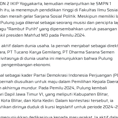
SDN 2 IKIP Yogyakarta, kemudian melanjutkan ke SMPN 1
 itu, ia menempuh pendidikan tinggi di Fakultas Ilmu Sosia
dan meraih gelar Sarjana Sosial Politik. Meskipun memiliki l
, Pulung juga dikenal sebagai seorang musisi dan pencipta la
 lagu "Rambut Putih" yang dipersembahkan untuk pasangan
akil presiden Mahfud MD pada Pemilu 2024.
a aktif dalam dunia usaha. Ia pernah menjabat sebagai direkt
uara, PT Tucano Karya Gemilang, PT Dharma Sarana Semen
ivitasnya di dunia usaha ini menunjukkan bahwa Pulung
n pengembangan ekonomi.
nal sebagai kader Partai Demokrasi Indonesia Perjuangan (PD
n pernah diusulkan untuk maju dalam Pemilihan Kepala Daer
n akhirnya mundur. Pada Pemilu 2024, Pulung kembali
i Dapil Jawa Timur VI, yang meliputi Kabupaten Blitar,
ta Blitar, dan Kota Kediri. Dalam kontestasi tersebut, ia
ikan dirinya duduk di kursi legislatif untuk periode 2024–
enunjukkan dedikasinya kepada masyarakat. Ia aktif dal