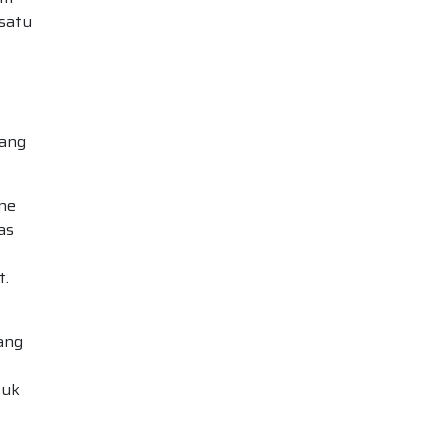
satu
yang
ine
as
t.
yang
tuk