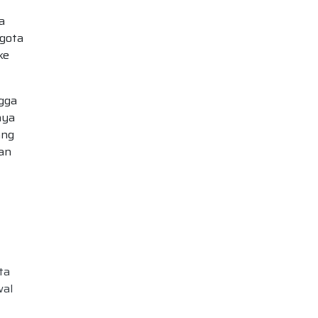
a
ggota
ke
ngga
nya
ang
gan
ta
wal