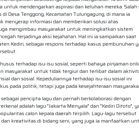
a untuk mendengarkan aspirasi dan keluhan mereka. Salah 
es di Desa Tenggong, Kecamatan Tulungagung, di mana ia
k menyerap informasi dan memberikan solusi atas
g juga mengimbau masyarakat untuk meningkatkan sistem
egah terjadinya aksi kejahatan. Hal ini ia sampaikan saat
ten Kediri, sebagai respons terhadap kasus pembunuhan 
rsebut.
husus terhadap isu-isu sosial, seperti bahaya pinjaman onl
an masyarakat untuk tidak tergiur dan terlibat dalam aktivit
ial dan sosial. Kepeduliannya terhadap isu-isu sosial ini
s pada politik, tetapi juga pada kesejahteraan masyaraka
 sebagai pencipta lagu dan pernah berkolaborasi dengan
erkenal adalah lagu "Jakarta Menyala" dan "Kediri Ditoto", 
opularitas calon kepala daerah terpilih. Lagu-lagu tersebut
an kreativitas di bidang seni, yang juga ia manfaatkan un