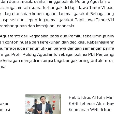
dari dunia musik, usaha, hingga politik, Pulung Agustanto
ilannya meraih suara terbanyak di Dapil Jawa Timur VI pad
 daya tarik dan kepercayaan dari masyarakat. Sebagai an
aspirasi dan kepentingan masyarakat Dapil Jawa Timur VI 
am pembangunan dan kemajuan Indonesia.
g Agustanto dari kegagalan pada dua Pemilu sebelumnya hi
h contoh nyata dari ketekunan dan dedikasi. Keberhasilan
nya, tetapi juga menunjukkan bahwa dengan semangat pant
ya. Profil Pulung Agustanto sebagai politisi PDI Perjuan
e Senayan menjadi inspirasi bagi banyak orang untuk terus
ma.
Habib Idrus Al Jufri Min
nakan
KBRI Teheran Aktif Ka
omosi
Keamanan WNI di Iran