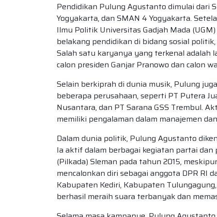
Pendidikan Pulung Agustanto dimulai dari 
Yogyakarta, dan SMAN 4 Yogyakarta. Setelah
Ilmu Politik Universitas Gadjah Mada (UGM) 
belakang pendidikan di bidang sosial politik
Salah satu karyanya yang terkenal adalah
calon presiden Ganjar Pranowo dan calon w
Selain berkiprah di dunia musik, Pulung jug
beberapa perusahaan, seperti PT Putera J
Nusantara, dan PT Sarana GSS Trembul. Akt
memiliki pengalaman dalam manajemen da
Dalam dunia politik, Pulung Agustanto dike
Ia aktif dalam berbagai kegiatan partai da
(Pilkada) Sleman pada tahun 2015, meskipu
mencalonkan diri sebagai anggota DPR RI dar
Kabupaten Kediri, Kabupaten Tulungagung, Ko
berhasil meraih suara terbanyak dan memast
Selama masa kampanye, Pulung Agustanto m