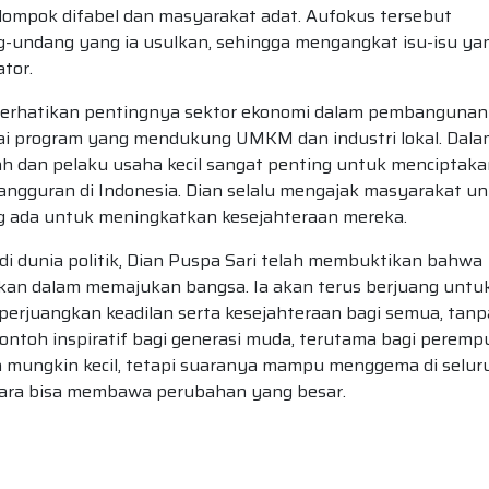
ompok difabel dan masyarakat adat. Aufokus tersebut
-undang yang ia usulkan, sehingga mengangkat isu-isu ya
ator.
mperhatikan pentingnya sektor ekonomi dalam pembangunan
agai program yang mendukung UMKM dan industri lokal. Dal
h dan pelaku usaha kecil sangat penting untuk menciptaka
ngguran di Indonesia. Dian selalu mengajak masyarakat u
g ada untuk meningkatkan kesejahteraan mereka.
di dunia politik, Dian Puspa Sari telah membuktikan bahwa
fikan dalam memajukan bangsa. Ia akan terus berjuang untu
erjuangkan keadilan serta kesejahteraan bagi semua, tanp
 contoh inspiratif bagi generasi muda, terutama bagi perem
ya mungkin kecil, tetapi suaranya mampu menggema di selur
uara bisa membawa perubahan yang besar.