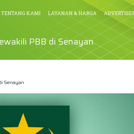
TENTANG KAMI
LAYANAN & HARGA
ADVERTISE
Mewakili PBB di Senayan
 di Senayan