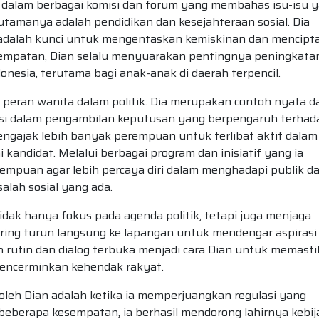
f dalam berbagai komisi dan forum yang membahas isu-isu 
utamanya adalah pendidikan dan kesejahteraan sosial. Dia
 adalah kunci untuk mengentaskan kemiskinan dan mencipt
sempatan, Dian selalu menyuarakan pentingnya peningkata
donesia, terutama bagi anak-anak di daerah terpencil.
peran wanita dalam politik. Dia merupakan contoh nyata da
i dalam pengambilan keputusan yang berpengaruh terhad
engajak lebih banyak perempuan untuk terlibat aktif dalam
 kandidat. Melalui berbagai program dan inisiatif yang ia
mpuan agar lebih percaya diri dalam menghadapi publik d
salah sosial yang ada.
dak hanya fokus pada agenda politik, tetapi juga menjaga
ring turun langsung ke lapangan untuk mendengar aspirasi
rutin dan dialog terbuka menjadi cara Dian untuk memast
encerminkan kehendak rakyat.
oleh Dian adalah ketika ia memperjuangkan regulasi yang
beberapa kesempatan, ia berhasil mendorong lahirnya kebi