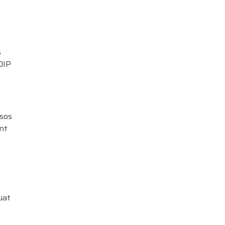
s
DIP
sos
nt
uat