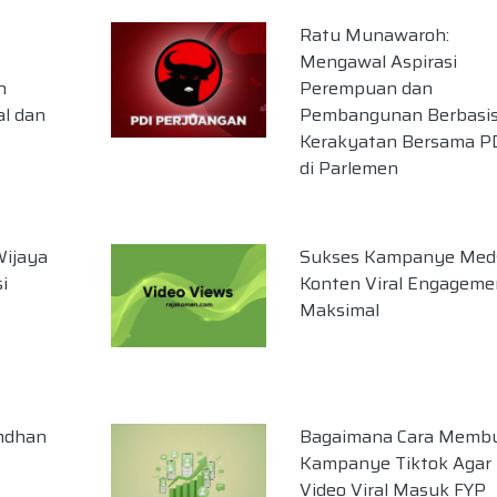
Ratu Munawaroh:
Mengawal Aspirasi
n
Perempuan dan
al dan
Pembangunan Berbasi
Kerakyatan Bersama P
di Parlemen
ijaya
Sukses Kampanye Med
i
Konten Viral Engageme
Maksimal
amdhan
Bagaimana Cara Memb
Kampanye Tiktok Agar
Video Viral Masuk FYP