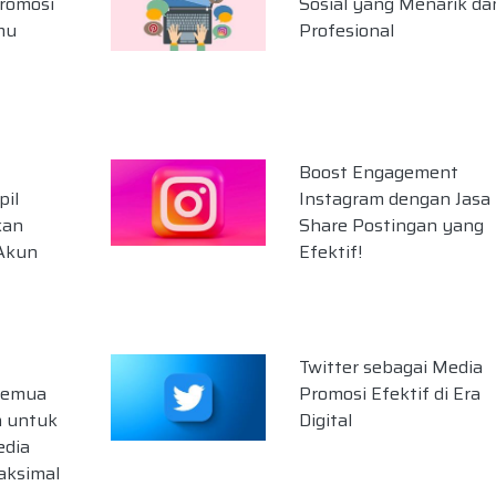
Promosi
Sosial yang Menarik da
mu
Profesional
Boost Engagement
il
Instagram dengan Jasa
kan
Share Postingan yang
 Akun
Efektif!
Twitter sebagai Media
Semua
Promosi Efektif di Era
 untuk
Digital
edia
aksimal