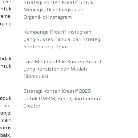
a dan
Strategi Konten Kreatif untuk
ntuk
Meningkatkan Jangkauan
game,
Organik di Instagram
 yang
Kampanye Kreatif Instagram
yang Sukses Dimulai dari Strategi
Konten yang Tepat
tidak
Cara Membuat Ide Konten Kreatif
untuk
yang Konsisten dan Mudah
Diproduksi
Strategi Konten Kreatif 2026
roduk
untuk UMKM, Brand, dan Content
 ini.
Creator
onjol
milih
harus
baik.