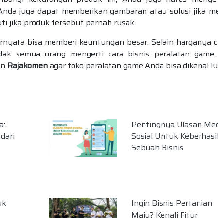
 Anda juga dapat memberikan gambaran atau solusi jika m
ti jika produk tersebut pernah rusak.
ternyata bisa memberi keuntungan besar. Selain harganya 
idak semua orang mengerti cara bisnis peralatan game.
an
Rajakomen
agar toko peralatan game Anda bisa dikenal lu
a:
Pentingnya Ulasan Med
dari
Sosial Untuk Keberhasi
Sebuah Bisnis
uk
Ingin Bisnis Pertanian
Maju? Kenali Fitur