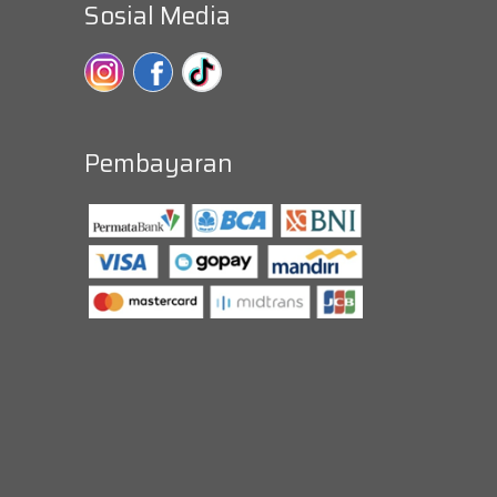
Sosial Media
Pembayaran