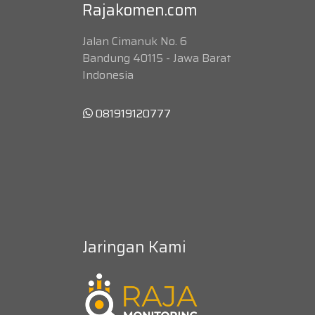
Rajakomen.com
Jalan Cimanuk No. 6
Bandung 40115 - Jawa Barat
Indonesia
081919120777
Jaringan Kami