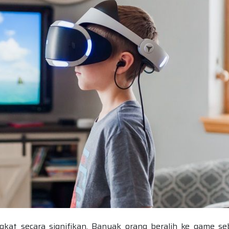
gkat secara signifikan. Banyak orang beralih ke game se