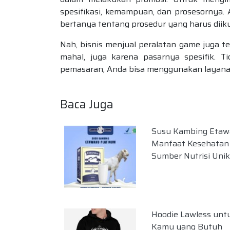
spesifikasi, kemampuan, dan prosesornya.
bertanya tentang prosedur yang harus diiku
Nah, bisnis menjual peralatan game juga 
mahal, juga karena pasarnya spesifik. T
pemasaran, Anda bisa menggunakan layan
Baca Juga
Susu Kambing Etaw
Manfaat Kesehatan 
Sumber Nutrisi Unik
Hoodie Lawless unt
Kamu yang Butuh