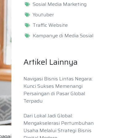
Sosial Media Marketing
Youtuber
Traffic Website
Kampanye di Media Sosial
Artikel Lainnya
Navigasi Bisnis Lintas Negara:
Kunci Sukses Memenangi
Persaingan di Pasar Global
Terpadu
Dari Lokal Jadi Global:
Mengakselerasi Pertumbuhan
Usaha Melalui Strategi Bisnis
bagai
Digital Modern