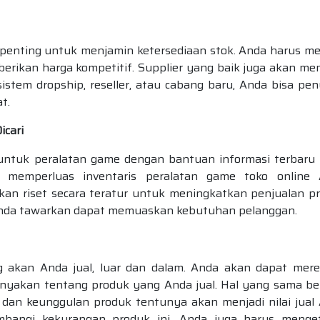
t penting untuk menjamin ketersediaan stok. Anda harus me
berikan harga kompetitif. Supplier yang baik juga akan me
istem dropship, reseller, atau cabang baru, Anda bisa pen
t.
icari
untuk peralatan game dengan bantuan informasi terbaru
 memperluas inventaris peralatan game toko online
kan riset secara teratur untuk meningkatkan penjualan p
 Anda tawarkan dapat memuaskan kebutuhan pelanggan.
ng akan Anda jual, luar dan dalam. Anda akan dapat mer
nyakan tentang produk yang Anda jual. Hal yang sama be
dan keunggulan produk tentunya akan menjadi nilai jual
bangi kekurangan produk ini, Anda juga harus menge