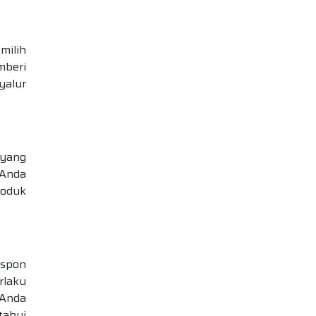
milih
mberi
yalur
 yang
 Anda
roduk
espon
rlaku
 Anda
tahui