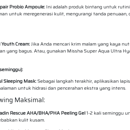
pair Probio Ampoule:
Ini adalah produk bintang untuk rutini
man untuk meregenerasi kulit, mengurangi tanda penuaan, 
 Youth Cream:
Jika Anda mencari krim malam yang kaya nutr
ihan yang bagus. Atau, gunakan Missha Super Aqua Ultra Hy
 seminggu):
l Sleeping Mask:
Sebagai langkah terakhir, aplikasikan lapi
semalaman untuk hidrasi dan pencerahan ekstra yang intens.
wing Maksimal:
cadin Rescue AHA/BHA/PHA Peeling Gel
1-2 kali seminggu u
ebabkan kulit kusam.