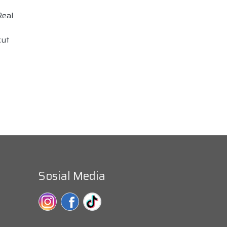
Real
kut
Sosial Media