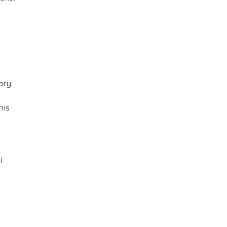
ory
nis
l