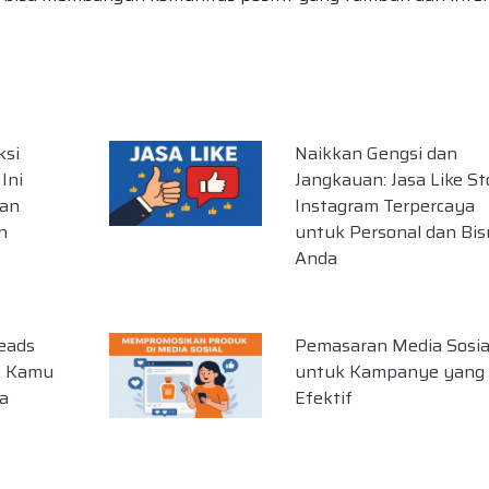
ksi
Naikkan Gengsi dan
Ini
Jangkauan: Jasa Like St
man
Instagram Terpercaya
n
untuk Personal dan Bis
Anda
eads
Pemasaran Media Sosia
n Kamu
untuk Kampanye yang
a
Efektif