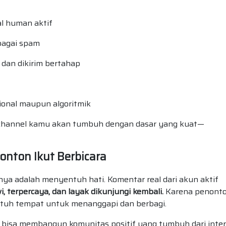
al human aktif
ebagai spam
 dan dikirim bertahap
ional maupun algoritmik
 channel kamu akan tumbuh dengan dasar yang kuat—
onton Ikut Berbicara
ya adalah menyentuh hati. Komentar real dari akun aktif
, terpercaya, dan layak dikunjungi kembali.
Karena penont
butuh tempat untuk menanggapi dan berbagi.
 bisa membangun komunitas positif yang tumbuh dari inter