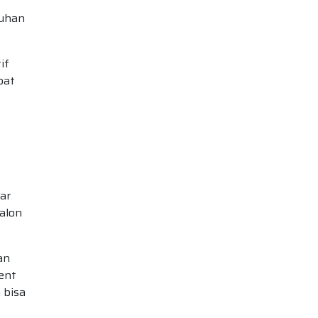
tuhan
if
pat
ar
alon
an
ent
 bisa