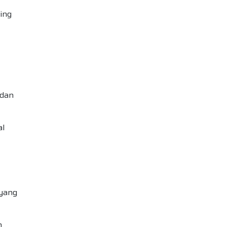
ing
 dan
al
 yang
n