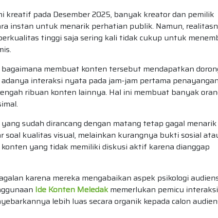
i kreatif pada Desember 2025, banyak kreator dan pemilik
a instan untuk menarik perhatian publik. Namun, realitas
kualitas tinggi saja sering kali tidak cukup untuk menem
mis.
h bagaimana membuat konten tersebut mendapatkan doro
a adanya interaksi nyata pada jam-jam pertama penayangan
engah ribuan konten lainnya. Hal ini membuat banyak oran
imal.
yang sudah dirancang dengan matang tetap gagal menarik
soal kualitas visual, melainkan kurangnya bukti sosial ata
konten yang tidak memiliki diskusi aktif karena dianggap
agalan karena mereka mengabaikan aspek psikologi audien
enggunaan
Ide Konten Meledak
memerlukan pemicu interaksi
yebarkannya lebih luas secara organik kepada calon audien