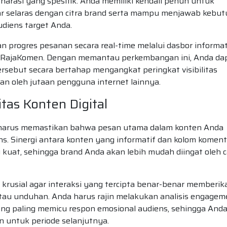
 narasi yang spesifik. Anda memiliki kendali penuh untuk
 selaras dengan citra brand serta mampu menjawab kebu
udiens target Anda.
 progres pesanan secara real-time melalui dasbor informat
nal RajaKomen. Dengan memantau perkembangan ini, Anda da
rsebut secara bertahap mengangkat peringkat visibilitas
n oleh jutaan pengguna internet lainnya.
tas Konten Digital
p harus memastikan bahwa pesan utama dalam konten Anda
ens. Sinergi antara konten yang informatif dan kolom koment
kuat, sehingga brand Anda akan lebih mudah diingat oleh c
 krusial agar interaksi yang tercipta benar-benar memberik
tau unduhan. Anda harus rajin melakukan analisis engagem
g paling memicu respon emosional audiens, sehingga Anda
 untuk periode selanjutnya.