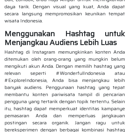
daya tarik. Dengan visual yang kuat, Anda dapat
secara langsung mempromosikan keunikan tempat
wisata Indonesia.
Menggunakan Hashtag untuk
Menjangkau Audiens Lebih Luas
Hashtag di Instagram memungkinkan konten Anda
ditemukan oleh orang-orang yang mungkin belum
mengikuti akun Anda. Dengan memilih hashtag yang
relevan seperti #WonderfulIndonesia atau
#ExploreIndonesia, Anda bisa menjangkau lebih
banyak audiens. Penggunaan hashtag yang tepat
membantu konten pariwisata tampil di pencarian
pengguna yang tertarik dengan topik tertentu. Selain
itu, hashtag dapat memperkuat identitas kampanye
pemasaran Anda dan memperluas jangkauan
postingan secara organik. Jangan ragu untuk
bereksperimen dengan berbagai kombinasi hashtag