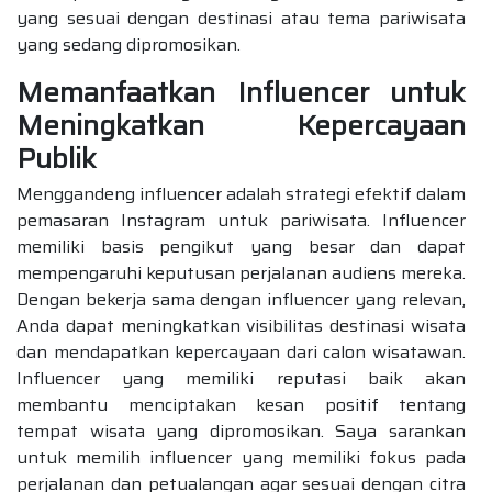
yang sesuai dengan destinasi atau tema pariwisata
yang sedang dipromosikan.
Memanfaatkan Influencer untuk
Meningkatkan Kepercayaan
Publik
Menggandeng influencer adalah strategi efektif dalam
pemasaran Instagram untuk pariwisata. Influencer
memiliki basis pengikut yang besar dan dapat
mempengaruhi keputusan perjalanan audiens mereka.
Dengan bekerja sama dengan influencer yang relevan,
Anda dapat meningkatkan visibilitas destinasi wisata
dan mendapatkan kepercayaan dari calon wisatawan.
Influencer yang memiliki reputasi baik akan
membantu menciptakan kesan positif tentang
tempat wisata yang dipromosikan. Saya sarankan
untuk memilih influencer yang memiliki fokus pada
perjalanan dan petualangan agar sesuai dengan citra