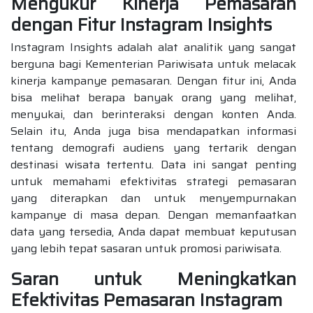
Mengukur Kinerja Pemasaran
dengan Fitur Instagram Insights
Instagram Insights adalah alat analitik yang sangat
berguna bagi Kementerian Pariwisata untuk melacak
kinerja kampanye pemasaran. Dengan fitur ini, Anda
bisa melihat berapa banyak orang yang melihat,
menyukai, dan berinteraksi dengan konten Anda.
Selain itu, Anda juga bisa mendapatkan informasi
tentang demografi audiens yang tertarik dengan
destinasi wisata tertentu. Data ini sangat penting
untuk memahami efektivitas strategi pemasaran
yang diterapkan dan untuk menyempurnakan
kampanye di masa depan. Dengan memanfaatkan
data yang tersedia, Anda dapat membuat keputusan
yang lebih tepat sasaran untuk promosi pariwisata.
Saran untuk Meningkatkan
Efektivitas Pemasaran Instagram