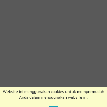
Website ini menggunakan cookies untuk mempermudah
Anda dalam menggunakan website ini.
Copyright © RajaKomen.com 2026 All Rights
Reserved.