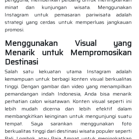
minat dan kunjungan wisata. Menggunakan
Instagram untuk pemasaran pariwisata adalah
strategi yang cerdas untuk memperluas jangkauan
promosi.
Menggunakan Visual yang
Menarik untuk Mempromosikan
Destinasi
Salah satu kekuatan utama Instagram adalah
kemampuan untuk berbagi konten visual berkualitas
tinggi. Dengan gambar dan video yang menampilkan
pemandangan indah Indonesia, Anda bisa menarik
perhatian calon wisatawan. Konten visual seperti ini
lebih mudah dicerna dan lebih efektif dalam
membangkitkan keinginan untuk mengunjungi suatu
tempat. Saya sarankan menggunakan foto
berkualitas tinggi dari destinasi wisata populer seperti
Bali, Lombok, atau Raja Ampat untuk meningkatkan