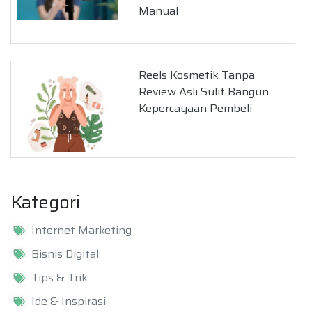
Manual
Reels Kosmetik Tanpa
Review Asli Sulit Bangun
Kepercayaan Pembeli
Kategori
Internet Marketing
Bisnis Digital
Tips & Trik
Ide & Inspirasi