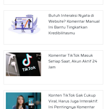
Butuh Interaksi Nyata di
Website? Komentar Manual
Ini Bantu Tingkatkan
Kredibilitasmu
Komentar TikTok Masuk
Setiap Saat, Akun Aktif 24
Jam
Konten TikTok Gak Cukup
Viral, Harus Juga Interaktif:
Ini Pentingnya Komentar