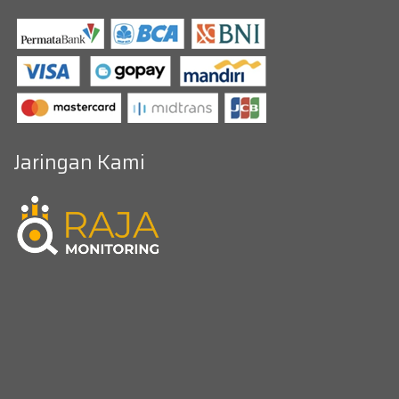
Jaringan Kami