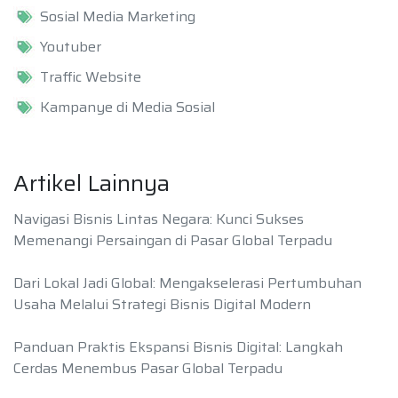
Sosial Media Marketing
Youtuber
Traffic Website
Kampanye di Media Sosial
Artikel Lainnya
Navigasi Bisnis Lintas Negara: Kunci Sukses
Memenangi Persaingan di Pasar Global Terpadu
Dari Lokal Jadi Global: Mengakselerasi Pertumbuhan
Usaha Melalui Strategi Bisnis Digital Modern
Panduan Praktis Ekspansi Bisnis Digital: Langkah
Cerdas Menembus Pasar Global Terpadu