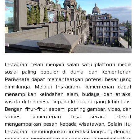
Instagram telah menjadi salah satu platform media
sosial paling populer di dunia, dan Kementerian
Pariwisata dapat memanfaatkan potensi besar yang
dimilikinya. Melalui Instagram, kementerian dapat
menampilkan keindahan alam, budaya, dan atraksi
wisata di Indonesia kepada khalayak yang lebih luas.
Dengan fitur-fitur seperti posting gambar, video, dan
stories, kementerian bisa secara efektif
menyampaikan pesan kepada wisatawan. Selain itu,
Instagram memungkinkan interaksi langsung dengan
pengguna, memberikan peluang untuk meningkatkan