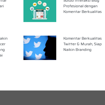
ntar
Solusi Interaksi Blog
ari
Profesional dengan
Komentar Berkualitas
akin
Komentar Berkualitas
cer
Twitter & Murah, Siap
ang
Naikin Branding
ai