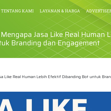
TENTANG KAMI
LAYANAN & HARGA
ADVERTISE
: Mengapa Jasa Like Real Human L
untuk Branding dan Engagement
sa Like Real Human Lebih Efektif Dibanding Bot untuk Bran