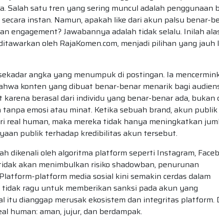
ya. Salah satu tren yang sering muncul adalah penggunaan 
ecara instan. Namun, apakah like dari akun palsu benar-b
an engagement? Jawabannya adalah tidak selalu. Inilah ala
 ditawarkan oleh RajaKomen.com, menjadi pilihan yang jauh 
sekadar angka yang menumpuk di postingan. Ia mencermin
ahwa konten yang dibuat benar-benar menarik bagi audiens.
t karena berasal dari individu yang benar-benar ada, bukan 
 tanpa emosi atau minat. Ketika sebuah brand, akun publik
ari real human, maka mereka tidak hanya meningkatkan jum
yaan publik terhadap kredibilitas akun tersebut.
 dikenali oleh algoritma platform seperti Instagram, Faceb
a tidak akan menimbulkan risiko shadowban, penurunan
latform-platform media sosial kini semakin cerdas dalam
a tidak ragu untuk memberikan sanksi pada akun yang
l itu dianggap merusak ekosistem dan integritas platform. 
eal human: aman, jujur, dan berdampak.