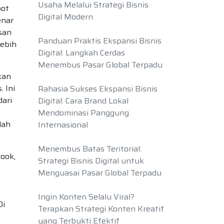
Usaha Melalui Strategi Bisnis
bot
Digital Modern
enar
san
Panduan Praktis Ekspansi Bisnis
lebih
Digital: Langkah Cerdas
Menembus Pasar Global Terpadu
kan
 Ini
Rahasia Sukses Ekspansi Bisnis
dari
Digital: Cara Brand Lokal
Mendominasi Panggung
lah
Internasional
Menembus Batas Teritorial:
ook,
Strategi Bisnis Digital untuk
Menguasai Pasar Global Terpadu
Ingin Konten Selalu Viral?
Di
Terapkan Strategi Konten Kreatif
yang Terbukti Efektif