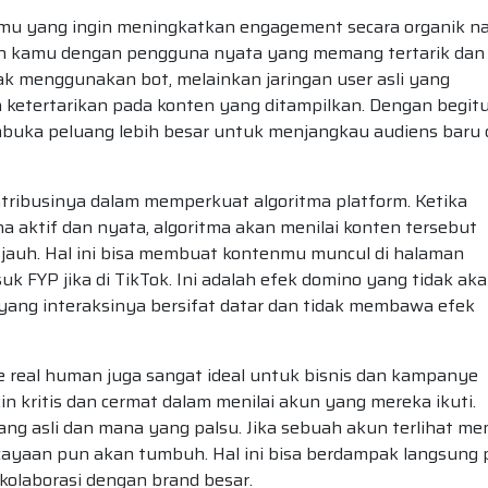
kamu yang ingin meningkatkan engagement secara organik 
n kamu dengan pengguna nyata yang memang tertarik dan 
idak menggunakan bot, melainkan jaringan user asli yang
 ketertarikan pada konten yang ditampilkan. Dengan begitu
buka peluang lebih besar untuk menjangkau audiens baru
ontribusinya dalam memperkuat algoritma platform. Ketika
 aktif dan nyata, algoritma akan menilai konten tersebut
h jauh. Hal ini bisa membuat kontenmu muncul di halaman
uk FYP jika di TikTok. Ini adalah efek domino yang tidak ak
 yang interaksinya bersifat datar dan tidak membawa efek
ke real human juga sangat ideal untuk bisnis dan kampanye
 kritis dan cermat dalam menilai akun yang mereka ikuti.
g asli dan mana yang palsu. Jika sebuah akun terlihat mem
rcayaan pun akan tumbuh. Hal ini bisa berdampak langsung
kolaborasi dengan brand besar.