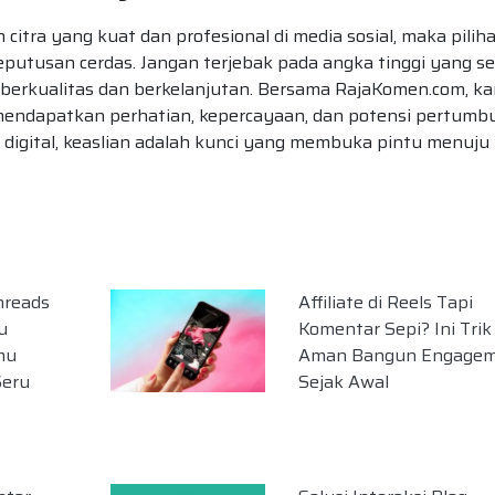
itra yang kuat dan profesional di media sosial, maka pilih
eputusan cerdas. Jangan terjebak pada angka tinggi yang s
 berkualitas dan berkelanjutan. Bersama RajaKomen.com, k
 mendapatkan perhatian, kepercayaan, dan potensi pertum
a digital, keaslian adalah kunci yang membuka pintu menuju
hreads
Affiliate di Reels Tapi
u
Komentar Sepi? Ini Trik
mu
Aman Bangun Engage
Seru
Sejak Awal