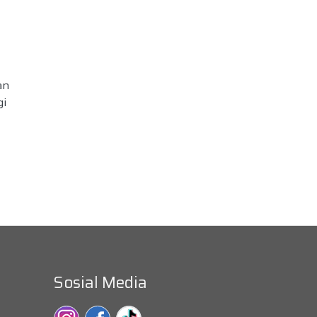
an
gi
Sosial Media