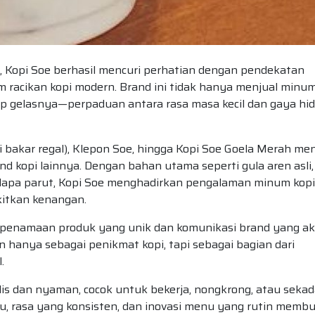
, Kopi Soe berhasil mencuri perhatian dengan pendekatan
am racikan kopi modern. Brand ini tidak hanya menjual minu
ap gelasnya—perpaduan antara rasa masa kecil dan gaya hi
 bakar regal), Klepon Soe, hingga Kopi Soe Goela Merah men
d kopi lainnya. Dengan bahan utama seperti gula aren asli,
elapa parut, Kopi Soe menghadirkan pengalaman minum kopi
kitkan kenangan.
at penamaan produk yang unik dan komunikasi brand yang ak
 hanya sebagai penikmat kopi, tapi sebagai bagian dari
.
lis dan nyaman, cocok untuk bekerja, nongkrong, atau sekad
au, rasa yang konsisten, dan inovasi menu yang rutin memb