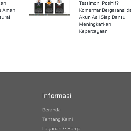
kan
Testimoni Positif?
te Aman
Komentar Bergaransi da
tural
Akun Asli Siap Bantu
Meningkatkan
Kepercayaan
Informasi
Beranda
Tentang Kami
Layanan & Harga