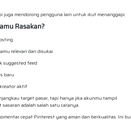
api juga mendorong pengguna lain untuk ikut menanggapi.
Kamu Rasakan?
posting
amu relevan dan disukai
 suggested feed
ns baru
reator aktif
njangkau target pasar, tapi hanya jika akunmu tampil
t sasaran adalah salah satu caranya.
komentar cepat Pinterest yang aman dan berkualitas. Ini b