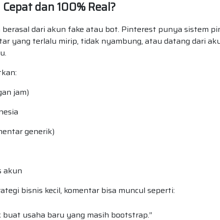
Cepat dan 100% Real?
 berasal dari akun fake atau bot. Pinterest punya sistem pi
ar yang terlalu mirip, tidak nyambung, atau datang dari ak
u.
tkan:
gan jam)
nesia
mentar generik)
s akun
egi bisnis kecil, komentar bisa muncul seperti:
k buat usaha baru yang masih bootstrap.”