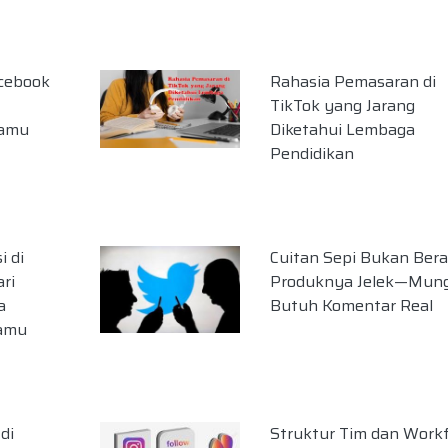
acebook
Rahasia Pemasaran di
TikTok yang Jarang
Kamu
Diketahui Lembaga
Pendidikan
i di
Cuitan Sepi Bukan Bera
ri
Produknya Jelek—Mung
a
Butuh Komentar Real
amu
di
Struktur Tim dan Work