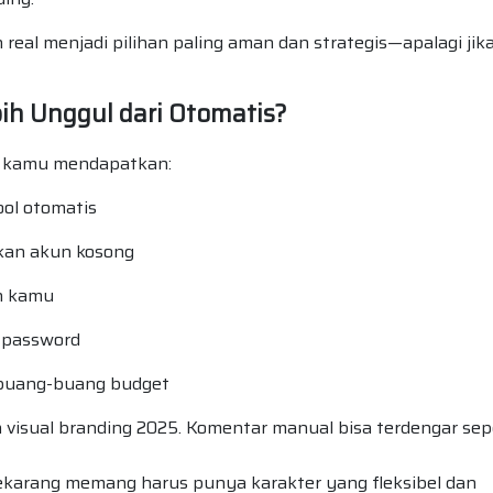
real menjadi pilihan paling aman dan strategis—apalagi jik
h Unggul dari Otomatis?
, kamu mendapatkan:
ool otomatis
ukan akun kosong
in kamu
 password
k buang-buang budget
visual branding 2025. Komentar manual bisa terdengar sepe
sekarang memang harus punya karakter yang fleksibel dan