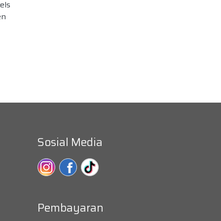
els
en
Sosial Media
Pembayaran