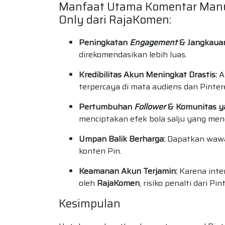
Manfaat Utama Komentar Manua
Only dari RajaKomen:
Peningkatan
Engagement
& Jangkauan
direkomendasikan lebih luas.
Kredibilitas Akun Meningkat Drastis:
Ak
terpercaya di mata audiens dan Pinter
Pertumbuhan
Follower
& Komunitas ya
menciptakan efek bola salju yang m
Umpan Balik Berharga:
Dapatkan wawa
konten Pin.
Keamanan Akun Terjamin:
Karena inter
oleh
RajaKomen
, risiko penalti dari 
Kesimpulan