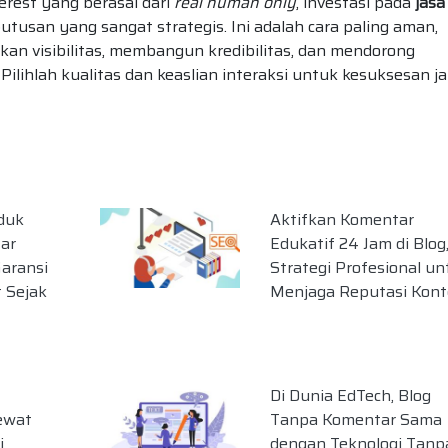
rest yang berasal dari
real human only
, investasi pada
jasa
utusan yang sangat strategis. Ini adalah cara paling aman,
kan visibilitas, membangun kredibilitas, dan mendorong
ilihlah kualitas dan keaslian interaksi untuk kesuksesan j
duk
Aktifkan Komentar
ar
Edukatif 24 Jam di Blog
aransi
Strategi Profesional un
 Sejak
Menjaga Reputasi Kon
Di Dunia EdTech, Blog
ewat
Tanpa Komentar Sama
i
dengan Teknologi Tanp