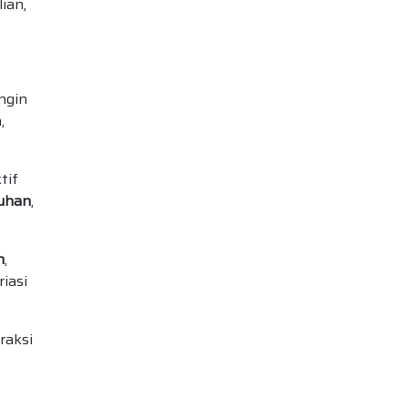
ian,
ngin
,
tif
uhan
,
n
,
iasi
raksi