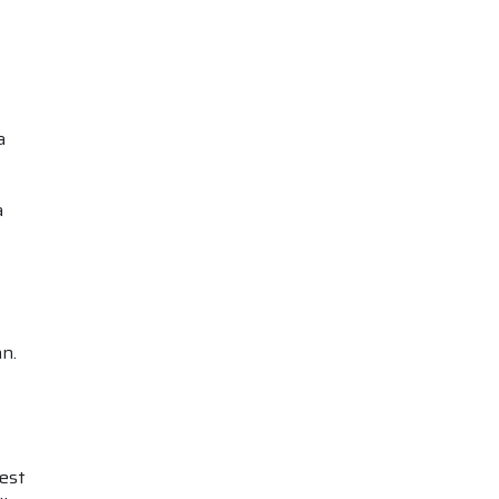
a
a
n.
est