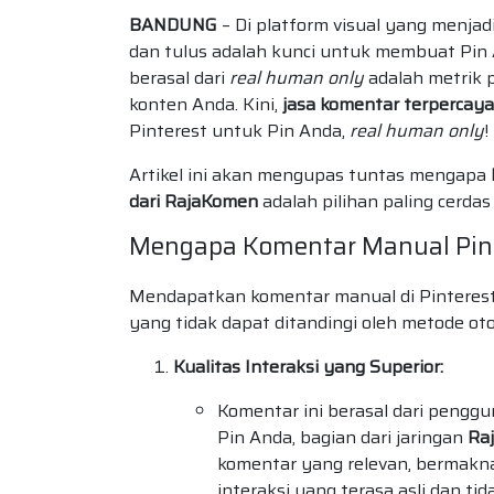
BANDUNG
– Di platform visual yang menjad
dan tulus adalah kunci untuk membuat Pin
berasal dari
real human only
adalah metrik 
konten Anda. Kini,
jasa komentar terpercay
Pinterest untuk Pin Anda,
real human only
!
Artikel ini akan mengupas tuntas mengapa
dari RajaKomen
adalah pilihan paling cerd
Mengapa Komentar Manual Pint
Mendapatkan komentar manual di Pinterest,
yang tidak dapat ditandingi oleh metode ot
Kualitas Interaksi yang Superior:
Komentar ini berasal dari penggu
Pin Anda, bagian dari jaringan
Ra
komentar yang relevan, bermakna,
interaksi yang terasa asli dan tid