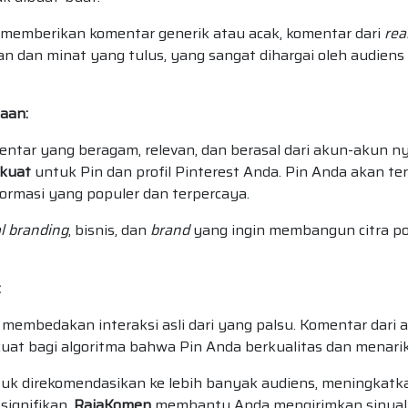
memberikan komentar generik atau acak, komentar dari
rea
an minat yang tulus, yang sangat dihargai oleh audiens
aan:
ntar yang beragam, relevan, dan berasal dari akun-akun ny
 kuat
untuk Pin dan profil Pinterest Anda. Pin Anda akan ter
formasi yang populer dan terpercaya.
l branding
, bisnis, dan
brand
yang ingin membangun citra pos
:
 membedakan interaksi asli dari yang palsu. Komentar dari 
kuat bagi algoritma bahwa Pin Anda berkualitas dan menarik
tuk direkomendasikan ke lebih banyak audiens, meningkatk
signifikan.
RajaKomen
membantu Anda mengirimkan sinyal