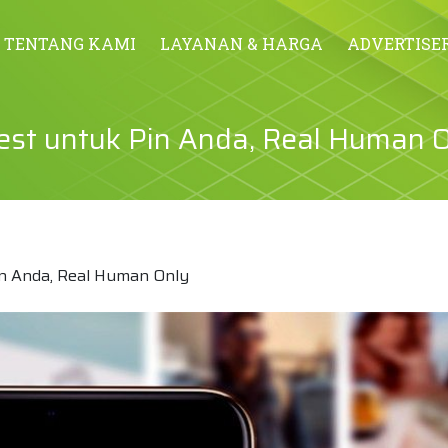
TENTANG KAMI
LAYANAN & HARGA
ADVERTISE
est untuk Pin Anda, Real Human 
n Anda, Real Human Only