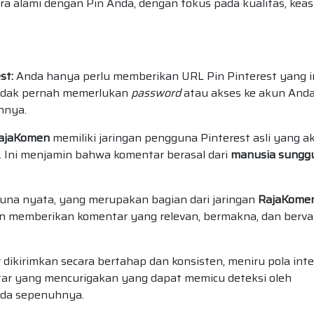
a alami dengan Pin Anda, dengan fokus pada kualitas, keasl
st:
Anda hanya perlu memberikan URL Pin Pinterest yang i
tidak pernah memerlukan
password
atau akses ke akun Anda
hnya.
ajaKomen
memiliki jaringan pengguna Pinterest asli yang ak
. Ini menjamin bahwa komentar berasal dari
manusia sungg
na nyata, yang merupakan bagian dari jaringan
RajaKome
 memberikan komentar yang relevan, bermakna, dan bervar
dikirimkan secara bertahap dan konsisten, meniru pola inte
ntar yang mencurigakan yang dapat memicu deteksi oleh
nda sepenuhnya.