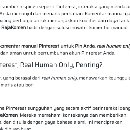
i sumber inspirasi seperti Pinterest, interaksi yang mendal
 Anda menonjol dan menarik perhatian. Komentar manual y
paling berharga untuk menunjukkan kualitas dan daya tarik
a RajaKomen
hadir dengan solusi inovatif: komentar manual
komentar manual Pinterest untuk Pin Anda,
real human onl
as dan aman untuk pertumbuhan akun Pinterest Anda.
erest, Real Human Only, Penting?
 yang berasal dari
real human only
, menawarkan keunggul
omatis atau bot:
na Pinterest sungguhan yang secara aktif berinteraksi den
jaKomen
. Mereka memahami konteksnya dan memberikan
 dan ditulis dengan gaya bahasa alami. Ini menciptakan
ak dibuat-buat.