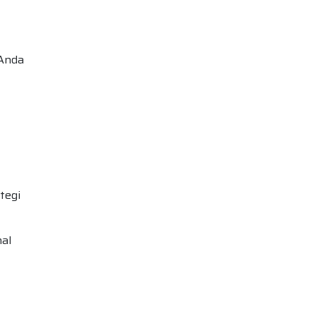
 Anda
tegi
nal